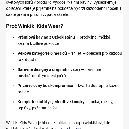
světových lídrů v produkci vysoce kvalitní bavlny. Výsledkem je
oblečení, které je příjemné na pokožce, vydrží každodenní nošení i
časté praní a přitom vypadá skvěle.
Proč Winkiki Kids Wear?
Prémiová bavlna z Uzbekistánu
— prodyšná, měkká,
šetrná k citlivé pokožce
Věkové kategorie 6 měsíců – 14 let
— oblečení pro každou
fázi dětství
Barevné designy a originální vzory
— navrhuje
mezinárodní tým designérů
Příznivé ceny bez kompromisů
— kvalita dostupná každé
rodině
Kompletní outfity i jednotlivé kousky
— trička, mikiny,
tepláky, pyžama a více
Winkiki Kids Wear je hlavní značkou e-shopu winkiki.cz, kde
najdete aktuální kolekci pro
dívky i chlapce
.