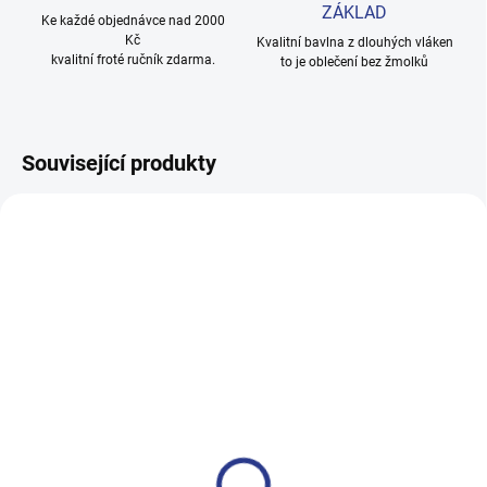
ZÁKLAD
Ke každé objednávce nad 2000
Kč
Kvalitní bavlna z dlouhých vláken
kvalitní froté ručník zdarma.
to je oblečení bez žmolků
Související produkty
100% BAVLNA
100% BAVLNA
SKLADEM
SKLADE
(24 KS)
(3 KS
Dívčí tepláky Sport - černá
Chlapecké tepláky Maybe -
černá