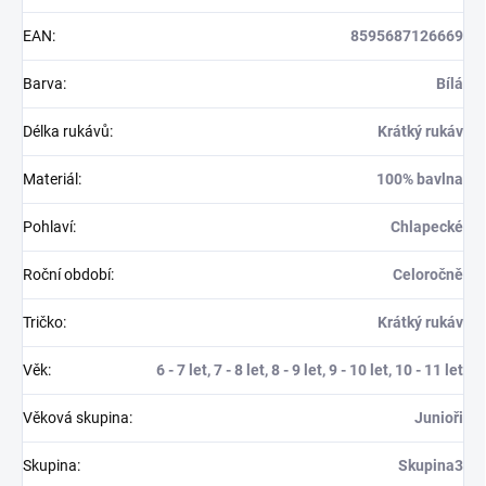
EAN
:
8595687126669
Barva
:
Bílá
Délka rukávů
:
Krátký rukáv
Materiál
:
100% bavlna
Pohlaví
:
Chlapecké
Roční období
:
Celoročně
Tričko
:
Krátký rukáv
Věk
:
6 - 7 let, 7 - 8 let, 8 - 9 let, 9 - 10 let, 10 - 11 let
Věková skupina
:
Junioři
Skupina
:
Skupina3