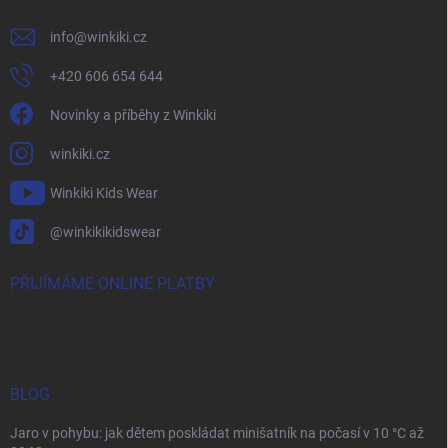
info
@
winkiki.cz
+420 606 654 644
Novinky a příběhy z Winkiki
winkiki.cz
Winkiki Kids Wear
@winkikikidswear
PŘIJÍMÁME ONLINE PLATBY
BLOG
Jaro v pohybu: jak dětem poskládat minišatník na počasí v 10 °C až