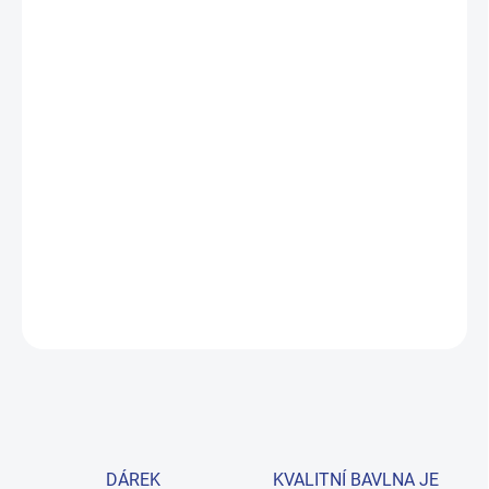
DORUČIT DO:
10.8.2026
MOŽNOSTI
DORUČENÍ
−
+
Přidat do košíku
Pohodlné chlapecké tričko z prémiové 100% bavlny s nápisem
„Opening the best Season". Skvělé na sport i každodenní letní
dobrodružství. Provedení: s krátkým rukávem a s potiskem.
DETAILNÍ INFORMACE
ZEPTAT SE
HLÍDAT
DÁREK
KVALITNÍ BAVLNA JE