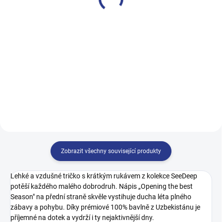
499 Kč
499 Kč
122
128
134
140
128
134
140
146
146
152
158
164
152
158
164
170
Zobrazit všechny související produkty
Lehké a vzdušné tričko s krátkým rukávem z kolekce SeeDeep
potěší každého malého dobrodruh. Nápis „Opening the best
Season" na přední straně skvěle vystihuje ducha léta plného
zábavy a pohybu. Díky prémiové 100% bavlně z Uzbekistánu je
příjemné na dotek a vydrží i ty nejaktivnější dny.