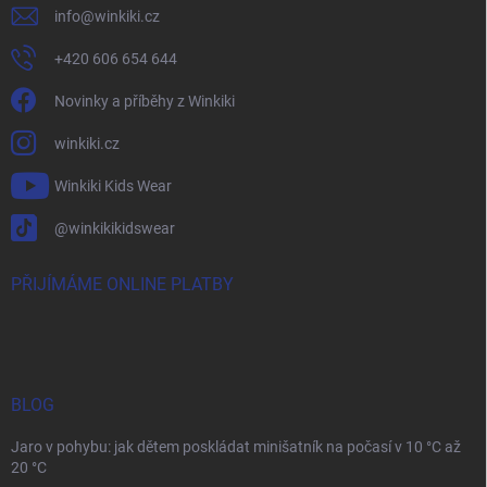
info
@
winkiki.cz
+420 606 654 644
Novinky a příběhy z Winkiki
winkiki.cz
Winkiki Kids Wear
@winkikikidswear
PŘIJÍMÁME ONLINE PLATBY
BLOG
Jaro v pohybu: jak dětem poskládat minišatník na počasí v 10 °C až
20 °C