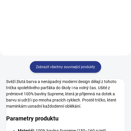
499 Kč
122
128
134
140
128
134
140
146
146
152
158
164
152
158
164
170
Zobrazit všechny související produkty
Svěží žlutá barva a nenápadný moderní design dělají z tohoto
trička spolehlivého parťáka do školy i na volný čas. Ušité z
prémiové 100% bavlny Supreme, která je příjemná na dotek a
barvu si udrží i po mnoha pracích cyklech. Prostě tričko, které
maminkám usnadní každodenní oblékání.
Parametry produktu
Materiál:
100% bavlna Supreme (150–160 g/m²)