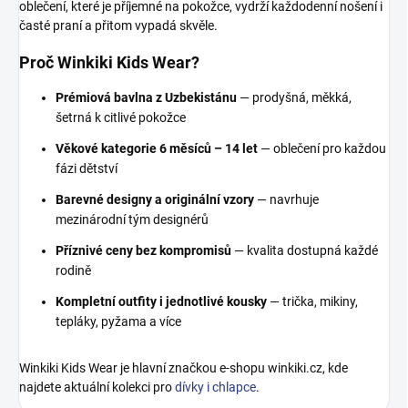
oblečení, které je příjemné na pokožce, vydrží každodenní nošení i
časté praní a přitom vypadá skvěle.
Proč Winkiki Kids Wear?
Prémiová bavlna z Uzbekistánu
— prodyšná, měkká,
šetrná k citlivé pokožce
Věkové kategorie 6 měsíců – 14 let
— oblečení pro každou
fázi dětství
Barevné designy a originální vzory
— navrhuje
mezinárodní tým designérů
Příznivé ceny bez kompromisů
— kvalita dostupná každé
rodině
Kompletní outfity i jednotlivé kousky
— trička, mikiny,
tepláky, pyžama a více
Winkiki Kids Wear je hlavní značkou e-shopu winkiki.cz, kde
najdete aktuální kolekci pro
dívky i chlapce
.