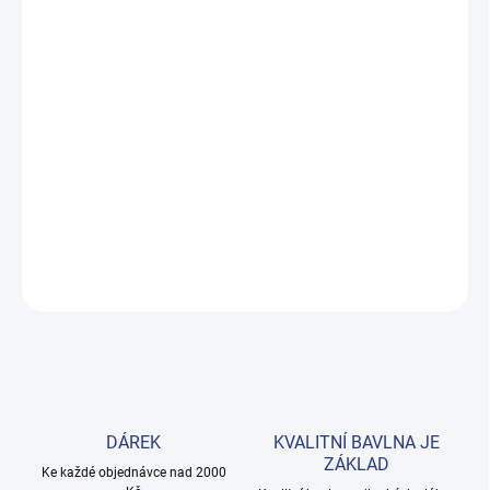
ZVOLTE VARIANTU
MOŽNOSTI DORUČENÍ
−
+
Přidat do košíku
Pohodlné tričko z prémiové 100% bavlny, které vydrží nošení i
časté praní. Svěží žlutá barva potěší každého kluka. Provedení: s
krátkým rukávem a s potiskem.
DETAILNÍ INFORMACE
ZEPTAT SE
HLÍDAT
DÁREK
KVALITNÍ BAVLNA JE
ZÁKLAD
Ke každé objednávce nad 2000