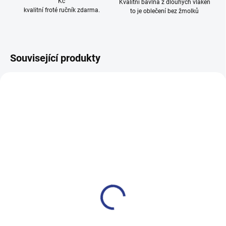
Kč
Kvalitní bavlna z dlouhých vláken
kvalitní froté ručník zdarma.
to je oblečení bez žmolků
Související produkty
100% BAVLNA
100% BAVLNA
SKLADEM
SKLADE
(3 KS)
(24 KS
Chlapecké tepláky Maybe -
Dívčí tepláky Sport - černá
černá
499 Kč