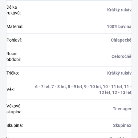
Délka
Krátký rukáv
rukávů
:
Materiál
:
100% bavlna
Pohlaví
:
Chlapecké
Roční
Celoročně
období
:
Tričko
:
Krátký rukáv
6 - 7 let, 7 - 8 let, 8 - 9 let, 9 - 10 let, 10 - 11 let, 11 -
Věk
:
12 let, 12 - 13 let
Věková
Teenager
skupina
:
Skupina
:
Skupina3