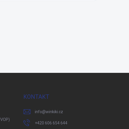
KONTAKT
info
@
winkiki.cz
(VOP)
+420 606 654 644