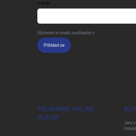
E-MAIL
Vložením e-mailu souhlasíte s
podmínkami ochrany 
Přihlásit se
PŘIJÍMÁME ONLINE
BLO
PLATBY
Jaro v
miniša