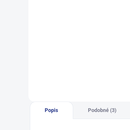
SKLADEM
(14 KS)
Chlapecké tepláky No More
Dí
Limits - Khaki
499 Kč
122
122
128
134
140
146
152
158
164
170
Popis
Podobné (3)