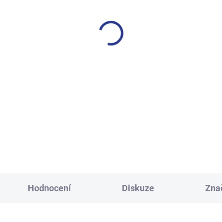
SKLADEM
S
(24 KS)
včí tepláky Sport - černá
Dívčí tepláky Weekend - fi
499 Kč
499 Kč
128
134
140
146
140
146
152
158
152
158
164
Hodnocení
Diskuze
Zna