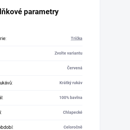
lňkové parametry
rie
:
Trička
Zvolte variantu
Červená
rukávů
:
Krátký rukáv
ál
:
100% bavlna
í
:
Chlapecké
období
:
Celoročně