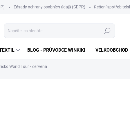
OP)
Zásady ochrany osobních údajů (GDPR)
Řešení spotřebitel
Hledat
TEXTIL
BLOG - PRŮVODCE WINKIKI
VELKOOBCHOD
ričko World Tour - červená
ní
ZNAČKA:
WINKIKI KIDS WEAR
249 Kč
Měrná
ZVOLTE VARIANTU
cena:
VELIKOST