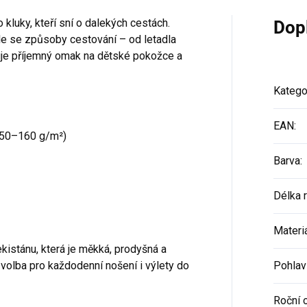
 kluky, kteří sní o dalekých cestách.
Dop
le se způsoby cestování – od letadla
uje příjemný omak na dětské pokožce a
Katego
EAN
:
50–160 g/m²)
Barva
:
Délka 
Materi
kistánu, která je měkká, prodyšná a
 volba pro každodenní nošení i výlety do
Pohlav
Roční 