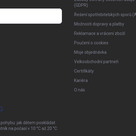
(GDPR)
Řešení spotřebitelských sporů (
Možnosti dopravy a platby
osobních údajů
Reklamace a vrácení zboží
Poučení o cookies
Moje objednávka
Velkoobchodní partneři
Certifikáty
Kariéra
O nás
G
 pohybu: jak dětem poskládat
tník na počasí v 10 °C až 20 °C