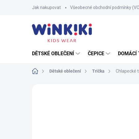
Přejít
Jak nakupovat
Všeobecné obchodní podmínky (V
na
obsah
DĚTSKÉ OBLEČENÍ
ČEPICE
DOMÁCÍ 
Domů
Dětské oblečení
Trička
Chlapecké t
Neohodnoceno
Podrobnosti hodnoce
100% BAVLNA