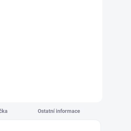
KLADEM
(2 KS)
alová
164
čka
Ostatní informace