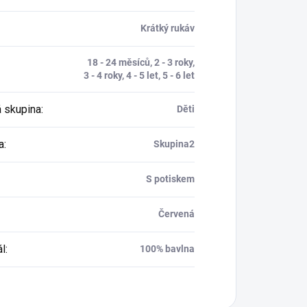
Krátký rukáv
18 - 24 měsíců, 2 - 3 roky,
3 - 4 roky, 4 - 5 let, 5 - 6 let
 skupina
:
Děti
a
:
Skupina2
S potiskem
Červená
ál
:
100% bavlna