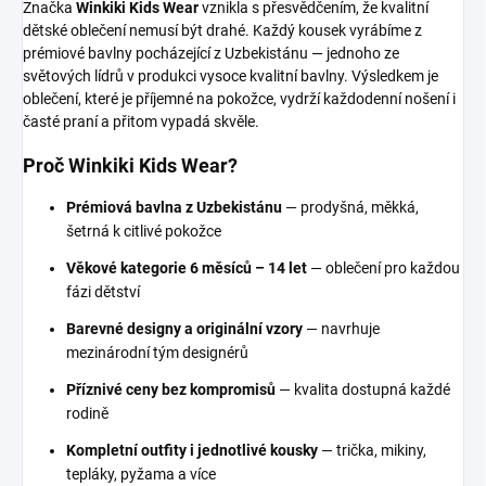
Značka
Winkiki Kids Wear
vznikla s přesvědčením, že kvalitní
dětské oblečení nemusí být drahé. Každý kousek vyrábíme z
prémiové bavlny pocházející z Uzbekistánu — jednoho ze
světových lídrů v produkci vysoce kvalitní bavlny. Výsledkem je
oblečení, které je příjemné na pokožce, vydrží každodenní nošení i
časté praní a přitom vypadá skvěle.
Proč Winkiki Kids Wear?
Prémiová bavlna z Uzbekistánu
— prodyšná, měkká,
šetrná k citlivé pokožce
Věkové kategorie 6 měsíců – 14 let
— oblečení pro každou
fázi dětství
Barevné designy a originální vzory
— navrhuje
mezinárodní tým designérů
Příznivé ceny bez kompromisů
— kvalita dostupná každé
rodině
Kompletní outfity i jednotlivé kousky
— trička, mikiny,
tepláky, pyžama a více