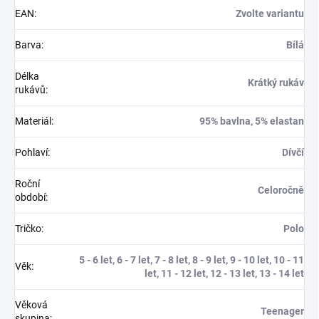
EAN
:
Zvolte variantu
Barva
:
Bílá
Délka
Krátký rukáv
rukávů
:
Materiál
:
95% bavlna, 5% elastan
Pohlaví
:
Dívčí
Roční
Celoročně
období
:
Tričko
:
Polo
5 - 6 let, 6 - 7 let, 7 - 8 let, 8 - 9 let, 9 - 10 let, 10 - 11
Věk
:
let, 11 - 12 let, 12 - 13 let, 13 - 14 let
Věková
Teenager
skupina
: