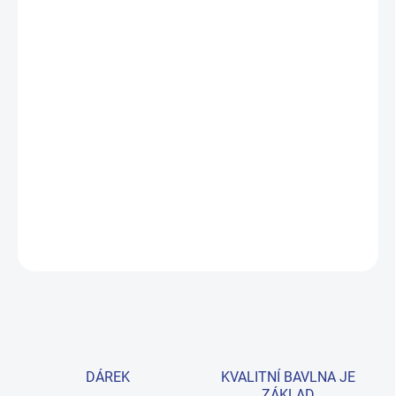
MŮŽEME DORUČIT DO:
ZVOLTE VARIANTU
MOŽNOSTI DORUČENÍ
−
+
Přidat do košíku
Elegantní bílé polo z prémiové bavlny skvěle poslouží do školy i na
slavnostní příležitost. Příjemný materiál s elastanem zaručuje
pohodlí po celý den. Velikosti 122–170. Provedení: s krátkým
rukávem a s potiskem.
DETAILNÍ INFORMACE
ZEPTAT SE
HLÍDAT
DÁREK
KVALITNÍ BAVLNA JE
ZÁKLAD