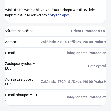
Winkiki Kids Wear je hlavní značkou e-shopu winkiki.cz, kde
najdete aktuální kolekci pro
dívky i chlapce
.
Výrobní společnost
:
Orient Eurotrade s.r.o.
Adresa
:
Zakšínská 570/4, Střížkov, 190 00 Praha 9
E-mail
:
info@orienteurotrade.cz
Zástupce výrobce v
Petr Vyoral
EU
:
Adresa zástupce v
Zakšínská 570/4, Střížkov, 190 00 Praha 9
EU
:
E-mail zástupce v EU
info@orienteurotrade.cz
: