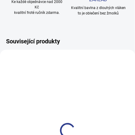
Ke každé objednávce nad 2000
Kč
Kvalitní bavlna z dlouhých vláken
kvalitní froté ručník zdarma.
to je oblečení bez žmolků
Související produkty
100% BAVLNA
100% BAVLNA
SKLADEM
SKLADE
(24 KS)
(14 KS
Dívčí tepláky Sport - černá
Chlapecké tepláky No More
Limits - Khaki