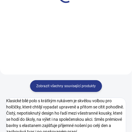
499 Kč
499 Kč
122
128
134
140
122
128
134
140
146
152
158
164
146
152
158
164
170
Zobrazit všechny související produkty
Klasické bílé polo s krátkým rukávem je skvělou volbou pro
holčičky, které chtějí vypadat upraveně a přitom se cítit pohodlně.
Čistý, nepotisknutý design ho řadí mezi všestranné kousky, které
se hodí do školy, na výlet i na společenskou akci. Směs prémiové
bavlny s elastanem zajišťuje příjemné nošení po celý den a
zachovává tvar i po opakovaném praní.