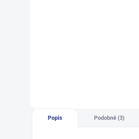
SKLADEM
(14 KS)
Chlapecké tepláky No More
Chlap
Limits - Khaki
499 Kč
128
122
128
134
140
146
152
158
164
170
Popis
Podobné (3)