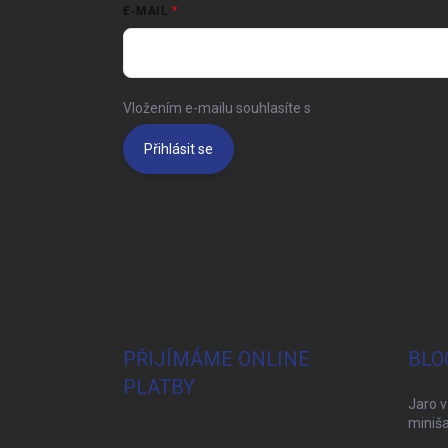
E-MAIL
Vložením e-mailu souhlasíte s
podmínkami ochrany 
Přihlásit se
PŘIJÍMÁME ONLINE
BLO
PLATBY
Jaro v
miniša