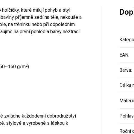
olčičky, které milují pohyb a styl
Dop
bavlny příjemně sedí na těle, nekouše a
ole, na tréninku nebo při odpoledním
aujme na první pohled a barvy neztrácí
Katego
EAN
:
50–160 g/m²)
Barva
:
Délka 
Materi
eré zvládne každodenní dobrodružství
Pohlav
ké, stylové a vyrobené s láskou k
Roční 