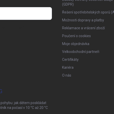
(GDPR)
Řešení spotřebitelských sporů (
Možnosti dopravy a platby
osobních údajů
Reklamace a vrácení zboží
Poučení o cookies
Moje objednávka
Velkoobchodní partneři
Certifikáty
Kariéra
O nás
G
 pohybu: jak dětem poskládat
tník na počasí v 10 °C až 20 °C