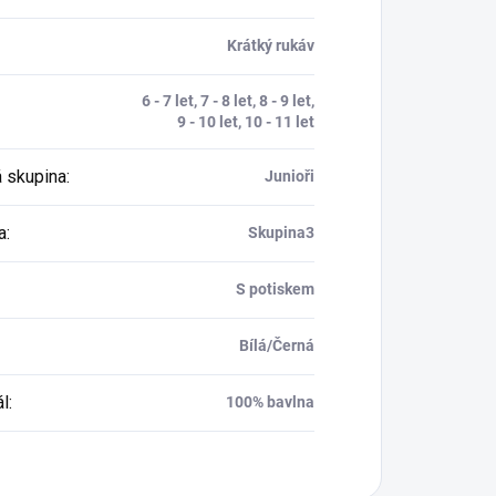
Krátký rukáv
6 - 7 let, 7 - 8 let, 8 - 9 let,
9 - 10 let, 10 - 11 let
 skupina
:
Junioři
a
:
Skupina3
S potiskem
Bílá/Černá
ál
:
100% bavlna