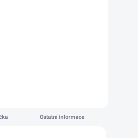
KLADEM
(2 KS)
alová
164
čka
Ostatní informace