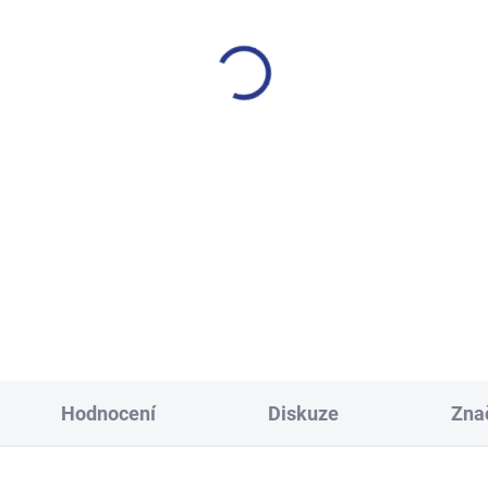
SKLADEM
S
(3 KS)
ecké tepláky Maybe - černá
Dívčí tepláky Weekend - fi
499 Kč
499 Kč
134
140
146
152
140
146
152
158
158
164
170
Hodnocení
Diskuze
Zna