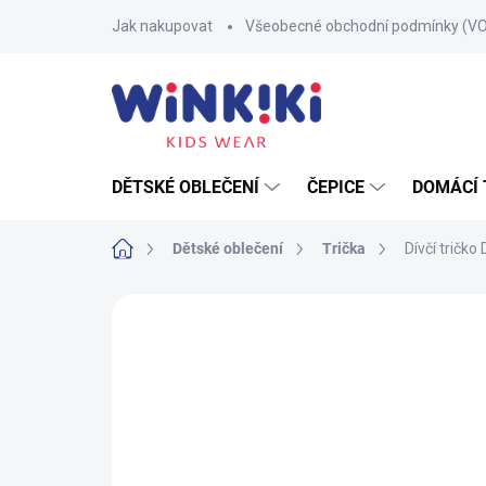
Přejít
Jak nakupovat
Všeobecné obchodní podmínky (V
na
obsah
DĚTSKÉ OBLEČENÍ
ČEPICE
DOMÁCÍ 
Domů
Dětské oblečení
Trička
Dívčí tričko
Neohodnoceno
Podrobnosti hodnoce
100% BAVLNA