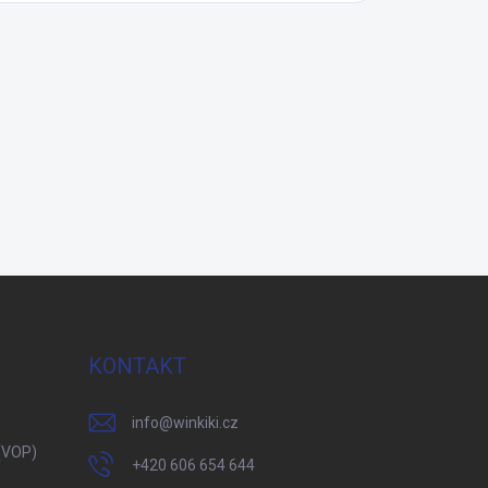
KONTAKT
info
@
winkiki.cz
(VOP)
+420 606 654 644