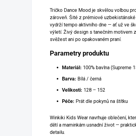
Tričko Dance Mood je skvělou volbou pro h
zároveň. Šité z prémiové uzbekistánské 
vydrží tempo aktivního dne — ať už ve šk
výletí. Živý design s tanečním motivem z
svěžest ani po opakovaném praní.
Parametry produktu
Materiál:
100% bavlna (Supreme 1
Barva:
Bílá / černá
Velikosti:
128 – 152
Péče:
Prát dle pokynů na štítku
Winkiki Kids Wear navrhuje oblečení, kt
dětí a maminkám usnadní život — praktic
detailu.