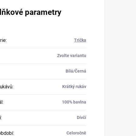
lňkové parametry
rie
:
Trička
Zvolte variantu
Bílá/Černá
rukávů
:
Krátký rukáv
ál
:
100% bavlna
í
:
Dívčí
období
:
Celoročně