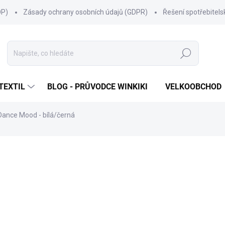
OP)
Zásady ochrany osobních údajů (GDPR)
Řešení spotřebitel
Hledat
TEXTIL
BLOG - PRŮVODCE WINKIKI
VELKOOBCHOD
 Dance Mood - bílá/černá
ní
ZNAČKA:
WINKIKI KIDS WEAR
249 Kč
Měrná
ZVOLTE VARIANTU
cena:
VELIKOST