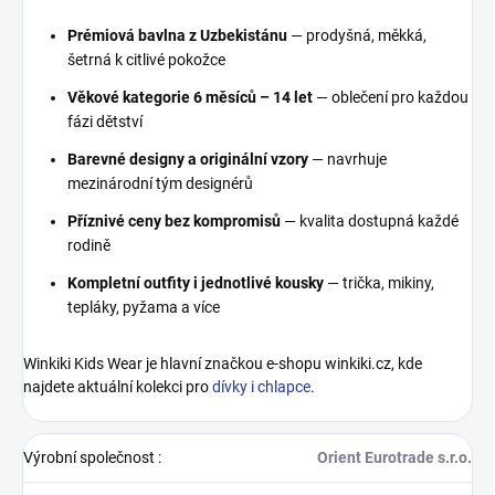
Prémiová bavlna z Uzbekistánu
— prodyšná, měkká,
šetrná k citlivé pokožce
Věkové kategorie 6 měsíců – 14 let
— oblečení pro každou
fázi dětství
Barevné designy a originální vzory
— navrhuje
mezinárodní tým designérů
Příznivé ceny bez kompromisů
— kvalita dostupná každé
rodině
Kompletní outfity i jednotlivé kousky
— trička, mikiny,
tepláky, pyžama a více
Winkiki Kids Wear je hlavní značkou e-shopu winkiki.cz, kde
najdete aktuální kolekci pro
dívky i chlapce
.
Výrobní společnost
:
Orient Eurotrade s.r.o.