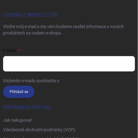
a
t
í
ODEBÍRAT NEWSLETTER
Vložte svůj e-mail a my vám budeme zasílat informace o nových
produktech na našem e-shopu.
E-MAIL
Vložením e-mailu souhlasíte s
podmínkami ochrany osobních údajů
Přihlásit se
INFORMACE PRO VÁS
Jak nakupovat
Všeobecné obchodní podmínky (VOP)