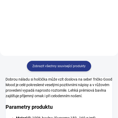
122
128
134
140
146
152
158
164
146
152
158
164
170
Zobrazit všechny související produkty
Dobrou náladu si holčička může vzít doslova na sebe! Tričko Good
Mood je celé pokreslené veselými pozitivními nápisy a v růžovém
provedení vypadá naprosto roztomile. Lehká prémiová bavlna
zajišťuje příjemný omak i při celodenním nošení.
Parametry produktu