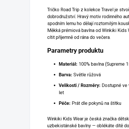
Tričko Road Trip z kolekce Travel je stvoř
dobrodružství. Hravý motiv rodinného aut
spodním lemu ho dělají roztomilým kousk
Měkká prémiová bavlna od Winkiki Kids W
cítit příjemně od rána do večera.
Parametry produktu
Materiál:
100% bavlna (Supreme 1
Barva:
Světle růžová
Velikosti / Rozměry:
Dostupné ve v
let
Péče:
Prát dle pokynů na štítku
Winkiki Kids Wear je česká značka děts
uzbekistánské bavlny — oblékáte dítě do 