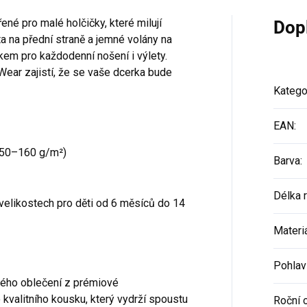
ené pro malé holčičky, které milují
Dop
a na přední straně a jemné volány na
em pro každodenní nošení i výlety.
ear zajistí, že se vaše dcerka bude
Katego
EAN
:
50–160 g/m²)
Barva
:
Délka 
elikostech pro děti od 6 měsíců do 14
Materi
Pohlav
kého oblečení z prémiové
kvalitního kousku, který vydrží spoustu
Roční 