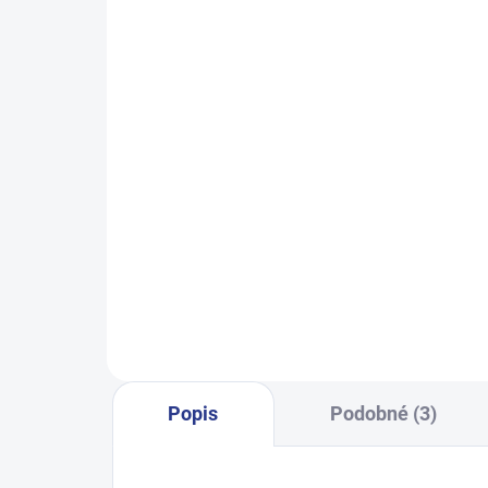
SKLADEM
(3 KS)
Chlapecké tepláky Maybe - černá
Dívč
499 Kč
128
134
140
146
152
140
158
164
170
Popis
Podobné (3)