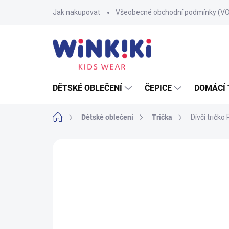
Přejít
Jak nakupovat
Všeobecné obchodní podmínky (V
na
obsah
DĚTSKÉ OBLEČENÍ
ČEPICE
DOMÁCÍ 
Domů
Dětské oblečení
Trička
Dívčí tričko
Neohodnoceno
Podrobnosti hodnoce
100% BAVLNA