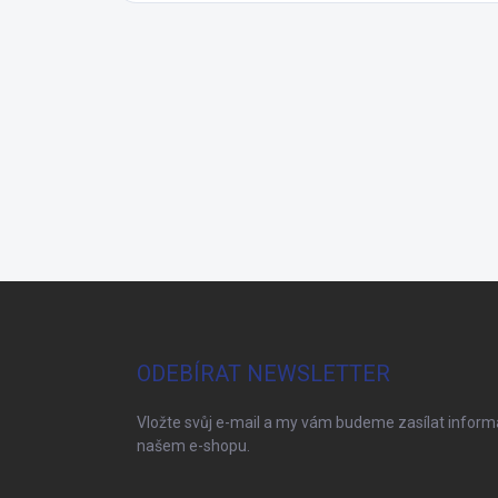
Z
á
p
a
ODEBÍRAT NEWSLETTER
t
í
Vložte svůj e-mail a my vám budeme zasílat infor
našem e-shopu.