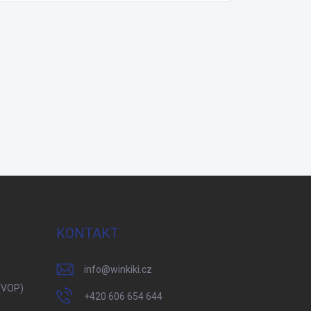
KONTAKT
info
@
winkiki.cz
(VOP)
+420 606 654 644