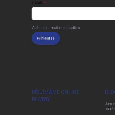
E-MAIL
Vložením e-mailu souhlasíte s
podmínkami ochrany 
Přihlásit se
PŘIJÍMÁME ONLINE
BLO
PLATBY
Jaro v
miniša