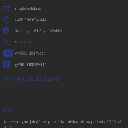
info
@
winkiki.cz
+420 606 654 644
Novinky a příběhy z Winkiki
winkiki.cz
Winkiki Kids Wear
@winkikikidswear
PŘIJÍMÁME ONLINE PLATBY
BLOG
Jaro v pohybu: jak dětem poskládat minišatník na počasí v 10 °C až
20 °C