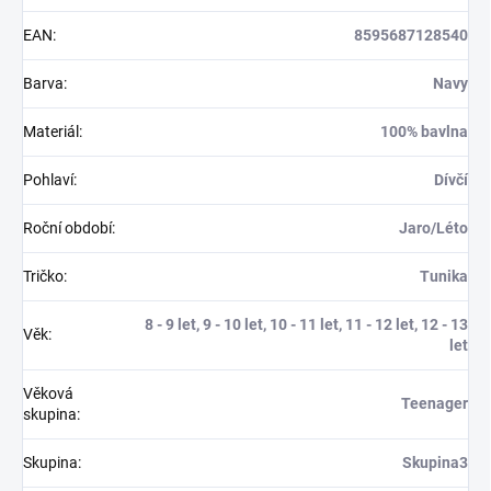
EAN
:
8595687128540
Barva
:
Navy
Materiál
:
100% bavlna
Pohlaví
:
Dívčí
Roční období
:
Jaro/Léto
Tričko
:
Tunika
8 - 9 let, 9 - 10 let, 10 - 11 let, 11 - 12 let, 12 - 13
Věk
:
let
Věková
Teenager
skupina
:
Skupina
:
Skupina3