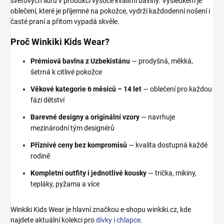
světových lídrů v produkci vysoce kvalitní bavlny. Výsledkem je
oblečení, které je příjemné na pokožce, vydrží každodenní nošení i
časté praní a přitom vypadá skvěle.
Proč Winkiki Kids Wear?
Prémiová bavlna z Uzbekistánu
— prodyšná, měkká,
šetrná k citlivé pokožce
Věkové kategorie 6 měsíců – 14 let
— oblečení pro každou
fázi dětství
Barevné designy a originální vzory
— navrhuje
mezinárodní tým designérů
Příznivé ceny bez kompromisů
— kvalita dostupná každé
rodině
Kompletní outfity i jednotlivé kousky
— trička, mikiny,
tepláky, pyžama a více
Winkiki Kids Wear je hlavní značkou e-shopu winkiki.cz, kde
najdete aktuální kolekci pro
dívky i chlapce
.