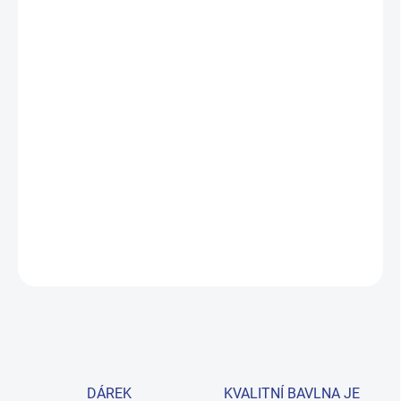
DORUČIT DO:
12.8.2026
MOŽNOSTI
DORUČENÍ
−
+
Přidat do košíku
Pohodlná tunika z prémiové 100% bavlny s námořnickým modrým
designem, který nikdy nevyjde z módy. Skvělá volba na každý den
pro dívky velikosti 140–164. Provedení: s potiskem.
DETAILNÍ INFORMACE
ZEPTAT SE
HLÍDAT
DÁREK
KVALITNÍ BAVLNA JE