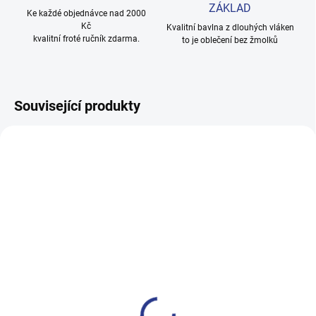
ZÁKLAD
Ke každé objednávce nad 2000
Kč
Kvalitní bavlna z dlouhých vláken
kvalitní froté ručník zdarma.
to je oblečení bez žmolků
Související produkty
100% BAVLNA
100% BAVLNA
SKLADEM
SKLADE
(3 KS)
(2 KS
Chlapecké tepláky Maybe -
Dívčí tepláky Weekend -
černá
fialová