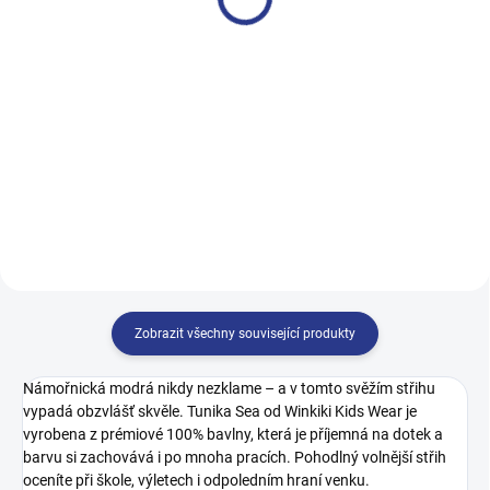
499 Kč
499 Kč
128
134
140
146
140
146
152
158
152
158
164
170
164
Zobrazit všechny související produkty
Námořnická modrá nikdy nezklame – a v tomto svěžím střihu
vypadá obzvlášť skvěle. Tunika Sea od Winkiki Kids Wear je
vyrobena z prémiové 100% bavlny, která je příjemná na dotek a
barvu si zachovává i po mnoha pracích. Pohodlný volnější střih
oceníte při škole, výletech i odpoledním hraní venku.