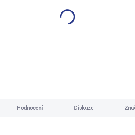
SKLADEM
S
(1 KS)
í tričko s krátkým rukávem
Dětský rolák - tmavě-še
Weekend - růžová
349 Kč
249 Kč
122
134
140
146
98
104
110
116
158
164
170
Hodnocení
Diskuze
Zna