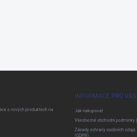
INFORMACE PRO VÁS
mace o nových produktech na
Jak nakupovat
Všeobecné obchodní podmínky 
Zásady ochrany osobních údajů
(GDPR)