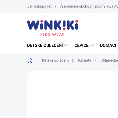
Přejít
Jak nakupovat
Všeobecné obchodní podmínky (V
na
obsah
DĚTSKÉ OBLEČENÍ
ČEPICE
DOMÁCÍ 
Domů
Dětské oblečení
Kalhoty
Chlapecké
Neohodnoceno
Podrobnosti hodnoce
100% BAVLNA