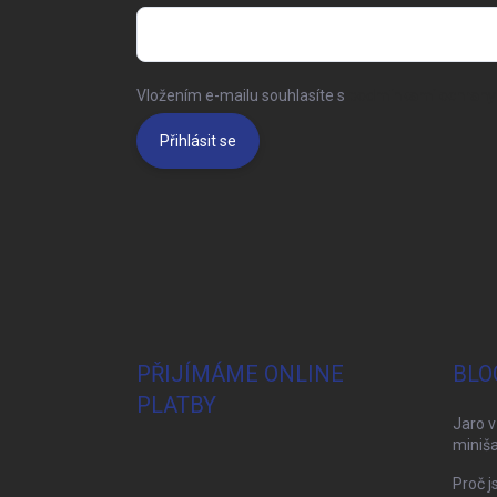
Vložením e-mailu souhlasíte s
podmínkami ochrany 
Přihlásit se
PŘIJÍMÁME ONLINE
BLO
PLATBY
Jaro v
miniša
Proč j