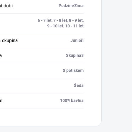
období
:
Podzim/Zima
6 - 7 let, 7 - 8 let, 8 - 9 let,
9 - 10 let, 10 - 11 let
 skupina
:
Junioři
a
:
Skupina3
S potiskem
Šedá
ál
:
100% bavlna