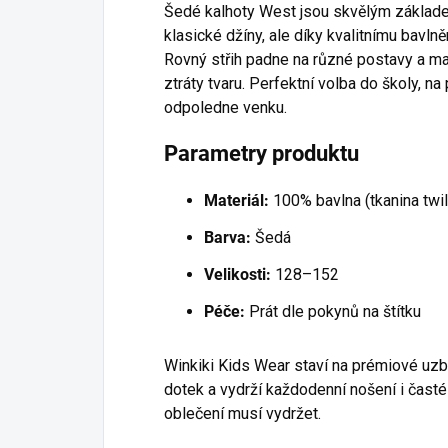
Šedé kalhoty West jsou skvělým základe
klasické džíny, ale díky kvalitnímu bavl
Rovný střih padne na různé postavy a ma
ztráty tvaru. Perfektní volba do školy, na 
odpoledne venku.
Parametry produktu
Materiál:
100% bavlna (tkanina twil
Barva:
Šedá
Velikosti:
128–152
Péče:
Prát dle pokynů na štítku
Winkiki Kids Wear staví na prémiové uzb
dotek a vydrží každodenní nošení i časté
oblečení musí vydržet.