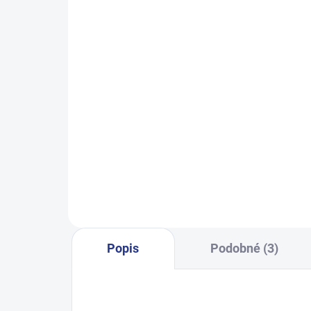
SKLADEM
(6 KS)
Dívčí tričko Good Mood - mátová
Dívč
249 Kč
128
140
146
152
Popis
Podobné (3)