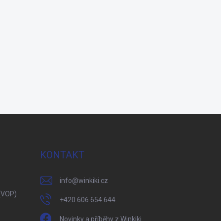
KONTAKT
info
@
winkiki.cz
(VOP)
+420 606 654 644
Novinky a příběhy z Winkiki