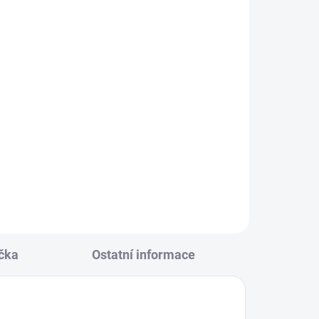
KLADEM
(25 KS)
dá
152
čka
Ostatní informace