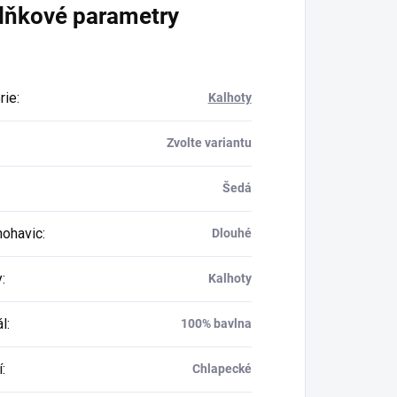
lňkové parametry
rie
:
Kalhoty
Zvolte variantu
Šedá
nohavic
:
Dlouhé
y
:
Kalhoty
ál
:
100% bavlna
í
:
Chlapecké