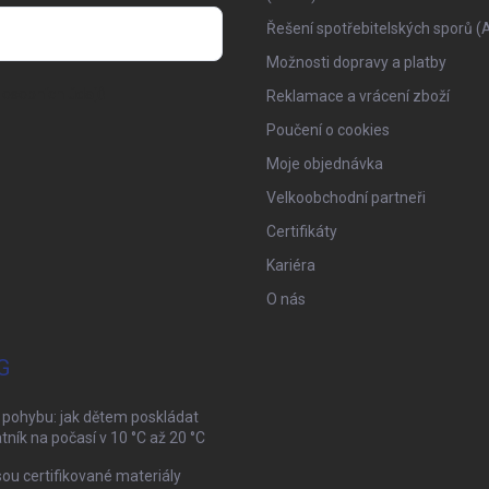
Řešení spotřebitelských sporů (
Možnosti dopravy a platby
osobních údajů
Reklamace a vrácení zboží
Poučení o cookies
Moje objednávka
Velkoobchodní partneři
Certifikáty
Kariéra
O nás
G
 pohybu: jak dětem poskládat
tník na počasí v 10 °C až 20 °C
sou certifikované materiály