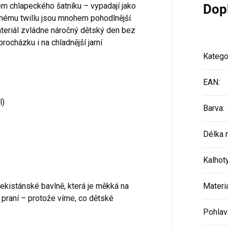
m chlapeckého šatníku – vypadají jako
Dop
něnému twillu jsou mnohem pohodlnější.
teriál zvládne náročný dětský den bez
procházku i na chladnější jarní
Katego
EAN
:
l)
Barva
:
Délka 
Kalhot
ekistánské bavlně, která je měkká na
Materi
 praní – protože víme, co dětské
Pohlav