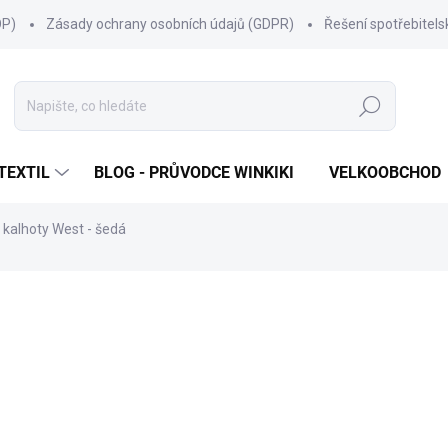
OP)
Zásady ochrany osobních údajů (GDPR)
Řešení spotřebitel
Hledat
TEXTIL
BLOG - PRŮVODCE WINKIKI
VELKOOBCHOD
 kalhoty West - šedá
ní
ZNAČKA:
WINKIKI KIDS WEAR
499 Kč
Měrná
ZVOLTE VARIANTU
cena:
VELIKOST