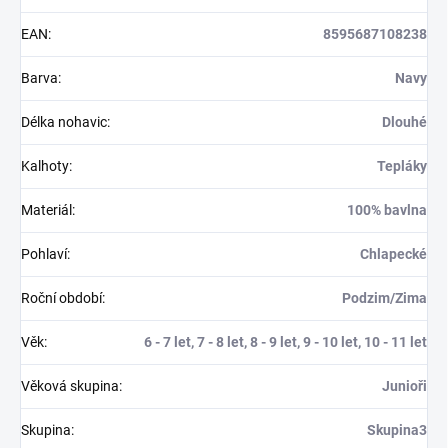
EAN
:
8595687108238
Barva
:
Navy
Délka nohavic
:
Dlouhé
Kalhoty
:
Tepláky
Materiál
:
100% bavlna
Pohlaví
:
Chlapecké
Roční období
:
Podzim/Zima
Věk
:
6 - 7 let, 7 - 8 let, 8 - 9 let, 9 - 10 let, 10 - 11 let
Věková skupina
:
Junioři
Skupina
:
Skupina3