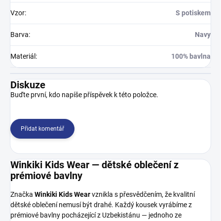
Vzor
:
S potiskem
Barva
:
Navy
Materiál
:
100% bavlna
Diskuze
Buďte první, kdo napíše příspěvek k této položce.
Přidat komentář
Winkiki Kids Wear — dětské oblečení z
prémiové bavlny
Značka
Winkiki Kids Wear
vznikla s přesvědčením, že kvalitní
dětské oblečení nemusí být drahé. Každý kousek vyrábíme z
prémiové bavlny pocházející z Uzbekistánu — jednoho ze