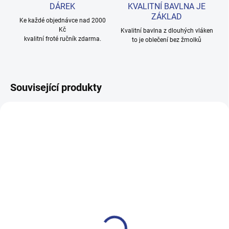
DÁREK
KVALITNÍ BAVLNA JE
ZÁKLAD
Ke každé objednávce nad 2000
Kč
Kvalitní bavlna z dlouhých vláken
kvalitní froté ručník zdarma.
to je oblečení bez žmolků
Související produkty
100% BAVLNA
100% BAVLNA
SKLADEM
SKLADE
(8 KS)
(13 KS
Chlapecké tričko s krátkým
Dívčí tričko s krátkým rukáve
rukávem Play the Game -
BRLLNT - růžová
černá