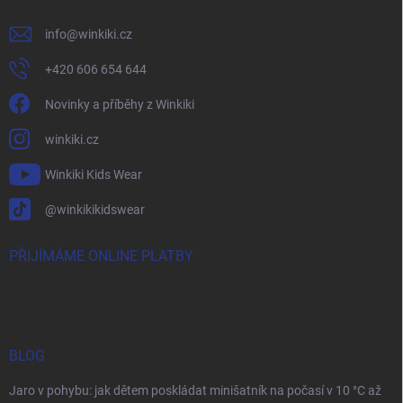
info
@
winkiki.cz
+420 606 654 644
Novinky a příběhy z Winkiki
winkiki.cz
Winkiki Kids Wear
@winkikikidswear
PŘIJÍMÁME ONLINE PLATBY
BLOG
Jaro v pohybu: jak dětem poskládat minišatník na počasí v 10 °C až