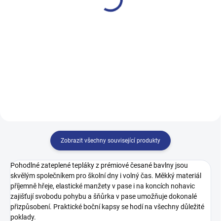
249 Kč
249 Kč
128
134
140
146
128
134
140
146
152
158
164
170
152
158
164
Zobrazit všechny související produkty
Pohodlné zateplené tepláky z prémiové česané bavlny jsou
skvělým společníkem pro školní dny i volný čas. Měkký materiál
příjemně hřeje, elastické manžety v pase i na koncích nohavic
zajišťují svobodu pohybu a šňůrka v pase umožňuje dokonalé
přizpůsobení. Praktické boční kapsy se hodí na všechny důležité
poklady.