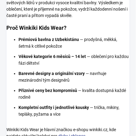
světových lídrů v produkci vysoce kvalitní bavlny. Výsledkem je
oblečení, které je příjemné na pokožce, vydrží každodenní nošení i
časté praní a přitom vypadá skvěle.
Proč Winkiki Kids Wear?
Prémiová bavlna z Uzbekistánu
— prodyšná, měkká,
šetrná k citlivé pokožce
Věkové kategorie 6 měsíců – 14 let
— oblečení pro každou
fázi dětství
Barevné designy a originální vzory
— navrhuje
mezinárodní tým designérů
Příznivé ceny bez kompromisů
— kvalita dostupná každé
rodině
Kompletní outfity i jednotlivé kousky
— trička, mikiny,
tepláky, pyžama a více
Winkiki Kids Wear je hlavní značkou e-shopu winkiki.cz, kde
najdete aktuální kolekci pro
dívky i chlapce
.