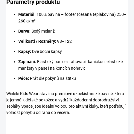
Parametry produktu
Materiál:
100% bavlna – footer (česaná teplákovina) 250–
260 g/m²
Barva:
Šedý melanž
Velikosti / Rozměry:
98–122
Kapsy:
Dvě boční kapsy
Zapínání:
Elastický pas se stahovací tkaničkou, elastické
manžety v pase i na koncích nohavic
Péče:
Prát dle pokynů na štítku
Winkiki Kids Wear staví na prémiové uzbekistánské bavlně, která
je jemná k dětské pokožce a vydrží každodenní dobrodružství.
Tepláky Space jsou ideální volbou pro aktivní kluky, kteří potřebují
volnost pohybu od rána do večera.