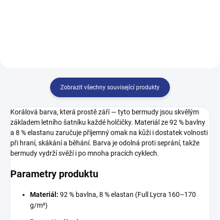
152
158
164
170
Zobrazit všechny související produkty
Korálová barva, která prostě září — tyto bermudy jsou skvělým
základem letního šatníku každé holčičky. Materiál ze 92 % bavlny
a 8 % elastanu zaručuje příjemný omak na kůži i dostatek volnosti
při hraní, skákání a běhání. Barva je odolná proti seprání, takže
bermudy vydrží svěží i po mnoha pracích cyklech.
Parametry produktu
Materiál:
92 % bavlna, 8 % elastan (Full Lycra 160–170
g/m²)