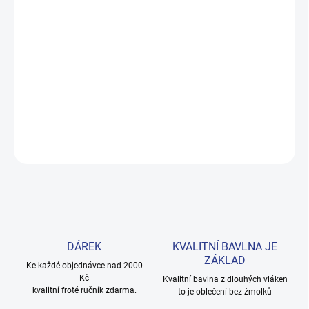
−
+
Přidat do košíku
Pohodlné dívčí bermudy z příjemné bavlny s elastanem v živé
korálové barvě. Barva odolná seprání, střih pro volný pohyb.
Velikosti 98–122. Provedení: s krátkými nohavicemi a s potiskem.
DETAILNÍ INFORMACE
ZEPTAT SE
HLÍDAT
DÁREK
KVALITNÍ BAVLNA JE
ZÁKLAD
Ke každé objednávce nad 2000
Kč
Kvalitní bavlna z dlouhých vláken
kvalitní froté ručník zdarma.
to je oblečení bez žmolků