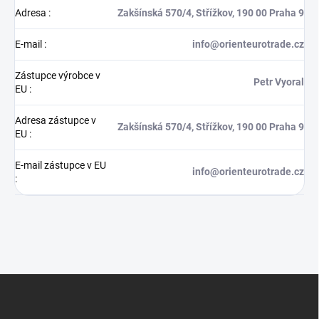
Adresa
:
Zakšínská 570/4, Střížkov, 190 00 Praha 9
E-mail
:
info@orienteurotrade.cz
Zástupce výrobce v
Petr Vyoral
EU
:
Adresa zástupce v
Zakšínská 570/4, Střížkov, 190 00 Praha 9
EU
:
E-mail zástupce v EU
info@orienteurotrade.cz
:
Z
á
p