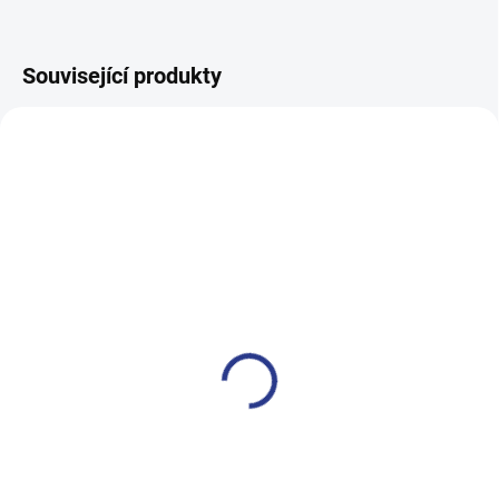
Související produkty
100% BAVLNA
SKLADEM
SKLADE
(17 KS)
(1 KS
Dětský rolák - navy
Dívčí tílko Love - černá
349 Kč
199 Kč
122
134
140
146
152