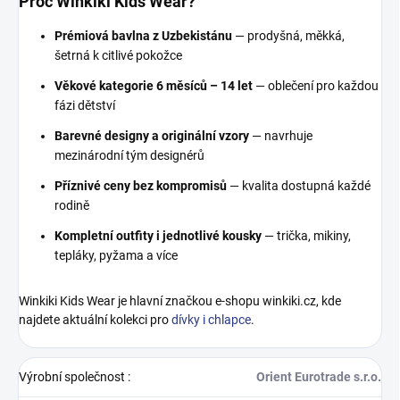
Proč Winkiki Kids Wear?
Prémiová bavlna z Uzbekistánu
— prodyšná, měkká,
šetrná k citlivé pokožce
Věkové kategorie 6 měsíců – 14 let
— oblečení pro každou
fázi dětství
Barevné designy a originální vzory
— navrhuje
mezinárodní tým designérů
Příznivé ceny bez kompromisů
— kvalita dostupná každé
rodině
Kompletní outfity i jednotlivé kousky
— trička, mikiny,
tepláky, pyžama a více
Winkiki Kids Wear je hlavní značkou e-shopu winkiki.cz, kde
najdete aktuální kolekci pro
dívky i chlapce
.
Výrobní společnost
:
Orient Eurotrade s.r.o.