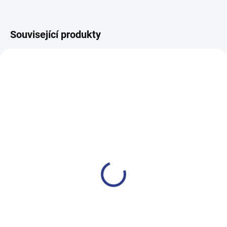
Související produkty
100% BAVLNA
100% BAVLNA
SKLADEM
SKLADE
(5 KS)
(9 KS
Chlapecké tílko Game ON -
Dívčí top Fun - černá
černá
249 Kč
199 Kč
140
146
152
158
128
134
140
146