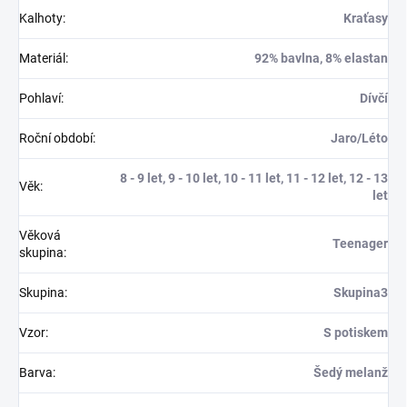
Kalhoty
:
Kraťasy
Materiál
:
92% bavlna, 8% elastan
Pohlaví
:
Dívčí
Roční období
:
Jaro/Léto
8 - 9 let, 9 - 10 let, 10 - 11 let, 11 - 12 let, 12 - 13
Věk
:
let
Věková
Teenager
skupina
:
Skupina
:
Skupina3
Vzor
:
S potiskem
Barva
:
Šedý melanž