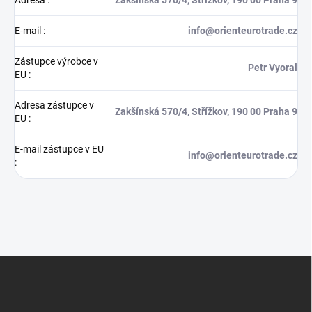
E-mail
:
info@orienteurotrade.cz
Zástupce výrobce v
Petr Vyoral
EU
:
Adresa zástupce v
Zakšínská 570/4, Střížkov, 190 00 Praha 9
EU
:
E-mail zástupce v EU
info@orienteurotrade.cz
:
Z
á
p
a