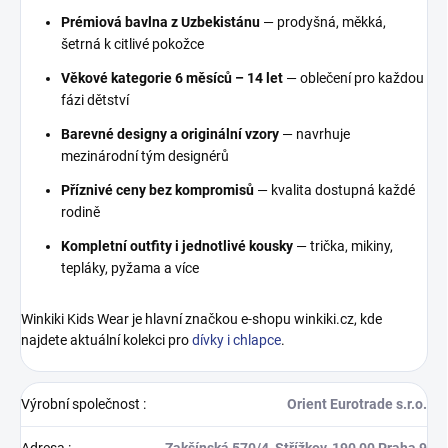
Prémiová bavlna z Uzbekistánu
— prodyšná, měkká,
šetrná k citlivé pokožce
Věkové kategorie 6 měsíců – 14 let
— oblečení pro každou
fázi dětství
Barevné designy a originální vzory
— navrhuje
mezinárodní tým designérů
Příznivé ceny bez kompromisů
— kvalita dostupná každé
rodině
Kompletní outfity i jednotlivé kousky
— trička, mikiny,
tepláky, pyžama a více
Winkiki Kids Wear je hlavní značkou e-shopu winkiki.cz, kde
najdete aktuální kolekci pro
dívky i chlapce
.
Výrobní společnost
:
Orient Eurotrade s.r.o.
Adresa
:
Zakšínská 570/4, Střížkov, 190 00 Praha 9