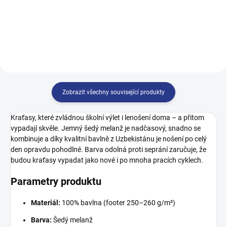
164
152
Zobrazit všechny související produkty
Kraťasy, které zvládnou školní výlet i lenošení doma – a přitom
vypadají skvěle. Jemný šedý melanž je nadčasový, snadno se
kombinuje a díky kvalitní bavlně z Uzbekistánu je nošení po celý
den opravdu pohodlné. Barva odolná proti seprání zaručuje, že
budou kraťasy vypadat jako nové i po mnoha pracích cyklech.
Parametry produktu
Materiál:
100% bavlna (footer 250–260 g/m²)
Barva:
Šedý melanž