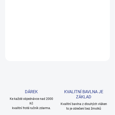
−
+
Přidat do košíku
Pohodlné kraťasy z prémiové 100% bavlny, které si holčičky
zamilují. Jemný šedý melanž sedí ke všemu a barva vydrží praní za
praním. Provedení: s krátkými nohavicemi a s potiskem.
DETAILNÍ INFORMACE
ZEPTAT SE
HLÍDAT
DÁREK
KVALITNÍ BAVLNA JE
ZÁKLAD
Ke každé objednávce nad 2000
Kč
Kvalitní bavlna z dlouhých vláken
kvalitní froté ručník zdarma.
to je oblečení bez žmolků