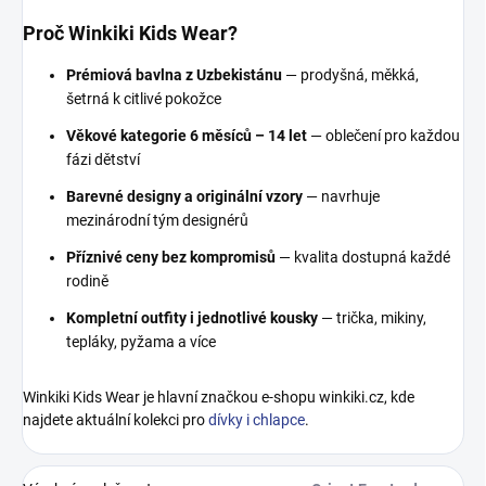
Proč Winkiki Kids Wear?
Prémiová bavlna z Uzbekistánu
— prodyšná, měkká,
šetrná k citlivé pokožce
Věkové kategorie 6 měsíců – 14 let
— oblečení pro každou
fázi dětství
Barevné designy a originální vzory
— navrhuje
mezinárodní tým designérů
Příznivé ceny bez kompromisů
— kvalita dostupná každé
rodině
Kompletní outfity i jednotlivé kousky
— trička, mikiny,
tepláky, pyžama a více
Winkiki Kids Wear je hlavní značkou e-shopu winkiki.cz, kde
najdete aktuální kolekci pro
dívky i chlapce
.