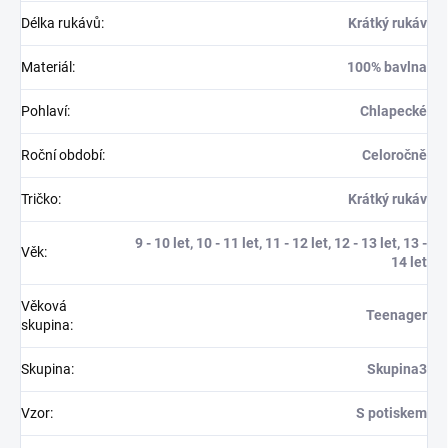
Délka rukávů
:
Krátký rukáv
Materiál
:
100% bavlna
Pohlaví
:
Chlapecké
Roční období
:
Celoročně
Tričko
:
Krátký rukáv
9 - 10 let, 10 - 11 let, 11 - 12 let, 12 - 13 let, 13 -
Věk
:
14 let
Věková
Teenager
skupina
:
Skupina
:
Skupina3
Vzor
:
S potiskem