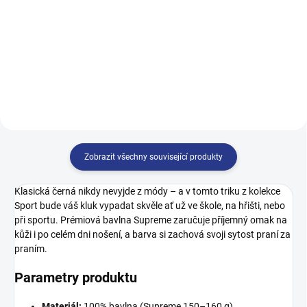
499 Kč
122
128
134
140
128
134
140
146
146
152
158
164
152
158
164
170
Zobrazit všechny související produkty
Klasická černá nikdy nevyjde z módy – a v tomto triku z kolekce
Sport bude váš kluk vypadat skvěle ať už ve škole, na hřišti, nebo
při sportu. Prémiová bavlna Supreme zaručuje příjemný omak na
kůži i po celém dni nošení, a barva si zachová svoji sytost praní za
praním.
Parametry produktu
Materiál:
100% bavlna (Supreme 150–160 g)