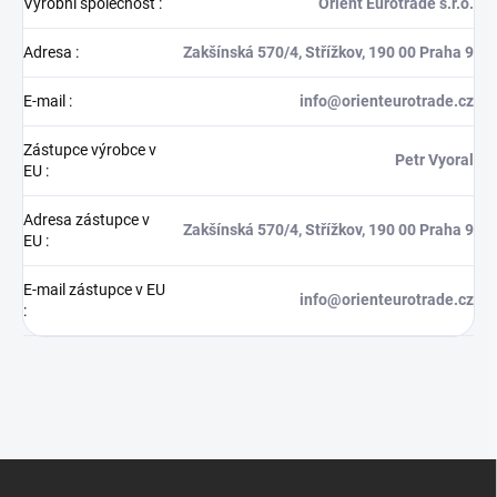
Výrobní společnost
:
Orient Eurotrade s.r.o.
Adresa
:
Zakšínská 570/4, Střížkov, 190 00 Praha 9
E-mail
:
info@orienteurotrade.cz
Zástupce výrobce v
Petr Vyoral
EU
:
Adresa zástupce v
Zakšínská 570/4, Střížkov, 190 00 Praha 9
EU
:
E-mail zástupce v EU
info@orienteurotrade.cz
:
Z
á