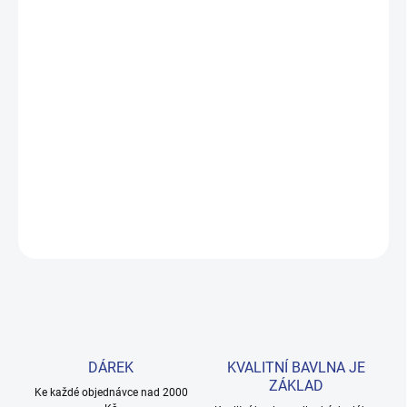
ZVOLTE VARIANTU
MOŽNOSTI DORUČENÍ
−
+
Přidat do košíku
Pohodlné tričko z prémiové bavlny, které zvládne školní den i
odpolední dobrodružství. Barva zůstává sytá i po mnoha pracích
cyklech. Provedení: s krátkým rukávem a s potiskem.
DETAILNÍ INFORMACE
ZEPTAT SE
HLÍDAT
DÁREK
KVALITNÍ BAVLNA JE
ZÁKLAD
Ke každé objednávce nad 2000