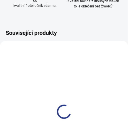
Kč
Kvalitní bavlna z dlouhých vláken
kvalitní froté ručník zdarma.
to je oblečení bez žmolků
Související produkty
100% BAVLNA
100% BAVLNA
SKLADEM
SKLADE
(24 KS)
(3 KS
Dívčí tepláky Sport - černá
Chlapecké tepláky Maybe -
černá
499 Kč