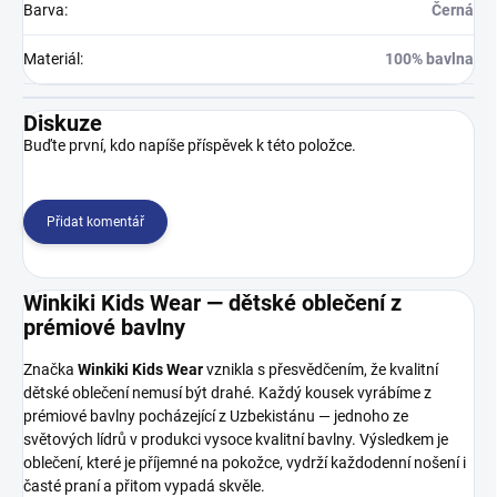
Barva
:
Černá
Materiál
:
100% bavlna
Diskuze
Buďte první, kdo napíše příspěvek k této položce.
Přidat komentář
Winkiki Kids Wear — dětské oblečení z
prémiové bavlny
Značka
Winkiki Kids Wear
vznikla s přesvědčením, že kvalitní
dětské oblečení nemusí být drahé. Každý kousek vyrábíme z
prémiové bavlny pocházející z Uzbekistánu — jednoho ze
světových lídrů v produkci vysoce kvalitní bavlny. Výsledkem je
oblečení, které je příjemné na pokožce, vydrží každodenní nošení i
časté praní a přitom vypadá skvěle.