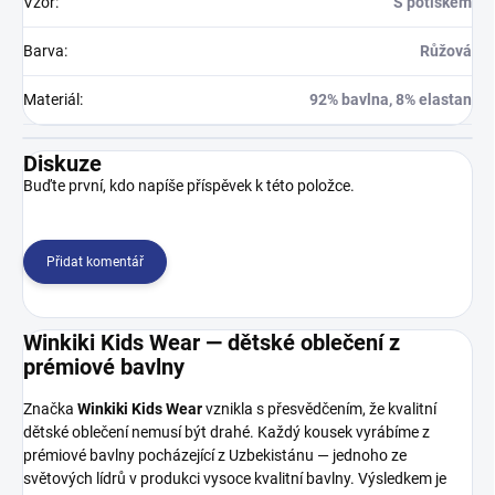
Vzor
:
S potiskem
Barva
:
Růžová
Materiál
:
92% bavlna, 8% elastan
Diskuze
Buďte první, kdo napíše příspěvek k této položce.
Přidat komentář
Winkiki Kids Wear — dětské oblečení z
prémiové bavlny
Značka
Winkiki Kids Wear
vznikla s přesvědčením, že kvalitní
dětské oblečení nemusí být drahé. Každý kousek vyrábíme z
prémiové bavlny pocházející z Uzbekistánu — jednoho ze
světových lídrů v produkci vysoce kvalitní bavlny. Výsledkem je