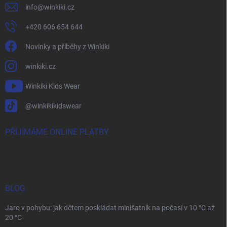
info
@
winkiki.cz
+420 606 654 644
Novinky a příběhy z Winkiki
winkiki.cz
Winkiki Kids Wear
@winkikikidswear
PŘIJÍMÁME ONLINE PLATBY
BLOG
Jaro v pohybu: jak dětem poskládat minišatník na počasí v 10 °C až
20 °C