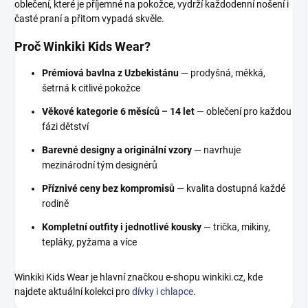
oblečení, které je příjemné na pokožce, vydrží každodenní nošení i
časté praní a přitom vypadá skvěle.
Proč Winkiki Kids Wear?
Prémiová bavlna z Uzbekistánu
— prodyšná, měkká,
šetrná k citlivé pokožce
Věkové kategorie 6 měsíců – 14 let
— oblečení pro každou
fázi dětství
Barevné designy a originální vzory
— navrhuje
mezinárodní tým designérů
Příznivé ceny bez kompromisů
— kvalita dostupná každé
rodině
Kompletní outfity i jednotlivé kousky
— trička, mikiny,
tepláky, pyžama a více
Winkiki Kids Wear je hlavní značkou e-shopu winkiki.cz, kde
najdete aktuální kolekci pro
dívky i chlapce
.