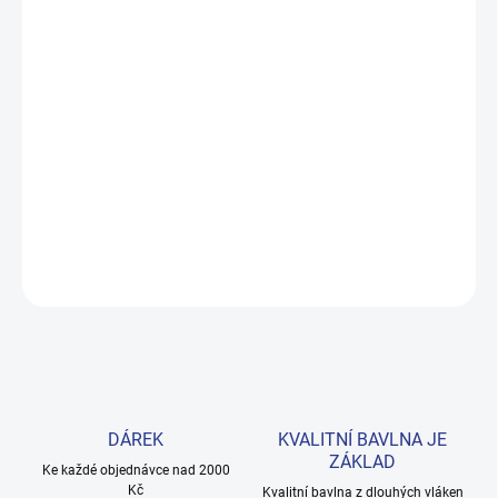
MOŽNOSTI DORUČENÍ
−
+
Přidat do košíku
Pohodlné dívčí legginy se srdíčkovým vzorem z prémiové bavlny s
elastanem. Elastický pas zajišťuje volnost pohybu po celý den.
Velikosti 98–122. Provedení: s dlouhými nohavicemi a s potiskem.
DETAILNÍ INFORMACE
ZEPTAT SE
HLÍDAT
DÁREK
KVALITNÍ BAVLNA JE
ZÁKLAD
Ke každé objednávce nad 2000
Kč
Kvalitní bavlna z dlouhých vláken