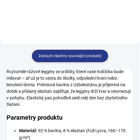
128
140
146
152
128
134
146
Zobrazit všechny související produkty
Roztomilé růžové legginy se srdíčky, které vaše holčička bude
milovat – ať už je to cesta do školky, odpolední hraní nebo
lenošení doma. Prémiová bavlna z Uzbekistánu je příjemná na
dotek a přidaný elastan zajišťuje, že legginy drží tvar a neomezují
v pohybu. Elastický pas pohodlně sedí celý den bez zbytečného
tlačení.
Parametry produktu
Materiál:
92 % bavlna, 8 % elastan (Full Lycra, 160–170
g/m²)