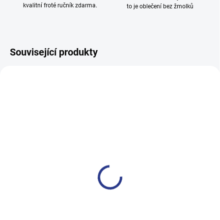
kvalitní froté ručník zdarma.
to je oblečení bez žmolků
Související produkty
100% BAVLNA
100% BAVLNA
SKLADEM
SKLADE
(6 KS)
(1 KS
Dívčí tričko Good Mood -
Chlapecké tričko Motoclub -
mátová
tyrkysová
249 Kč
399 Kč