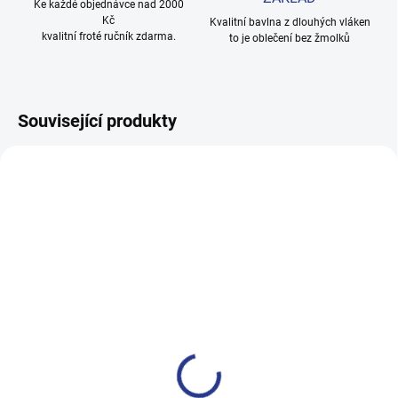
Ke každé objednávce nad 2000
Kč
Kvalitní bavlna z dlouhých vláken
kvalitní froté ručník zdarma.
to je oblečení bez žmolků
Související produkty
100% BAVLNA
100% BAVLNA
SKLADEM
SKLADE
(1 KS)
(1 KS
Dívčí tričko s krátkým rukávem
Dívčí tílko JeT'aime -
Weekend - růžová
tyrkysová