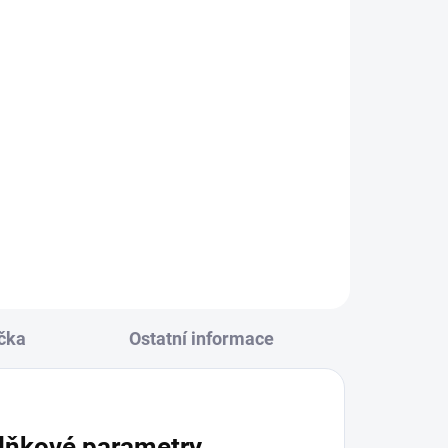
KLADEM
(5 KS)
erná
čka
Ostatní informace
lňkové parametry