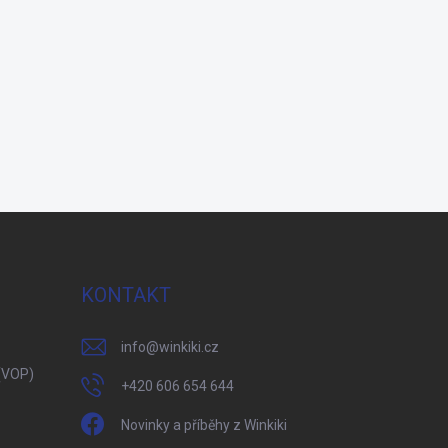
KONTAKT
info
@
winkiki.cz
(VOP)
+420 606 654 644
Novinky a příběhy z Winkiki