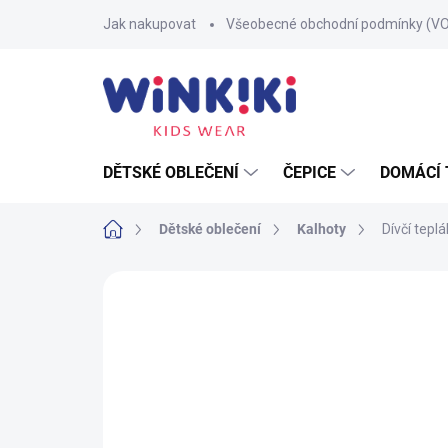
Přejít
Jak nakupovat
Všeobecné obchodní podmínky (V
na
obsah
DĚTSKÉ OBLEČENÍ
ČEPICE
DOMÁCÍ 
Domů
Dětské oblečení
Kalhoty
Dívčí tepl
Neohodnoceno
Podrobnosti hodnoce
100% BAVLNA