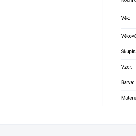
Roční 
Věk
:
Věková
Skupin
Vzor
:
Barva
:
Materi