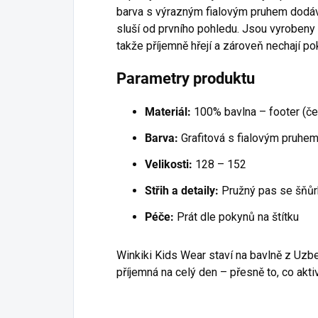
barva s výrazným fialovým pruhem dodáv
sluší od prvního pohledu. Jsou vyrobeny
takže příjemně hřejí a zároveň nechají p
Parametry produktu
Materiál:
100% bavlna – footer (č
Barva:
Grafitová s fialovým pruhe
Velikosti:
128 – 152
Střih a detaily:
Pružný pas se šňůrk
Péče:
Prát dle pokynů na štítku
Winkiki Kids Wear staví na bavlně z Uzbe
příjemná na celý den – přesně to, co aktiv