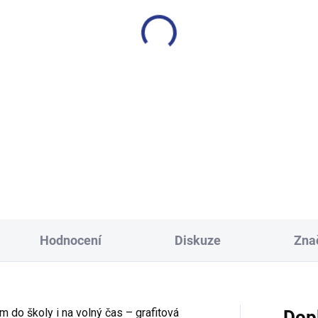
SKLADEM
S
(1 KS)
lapecké tričko Motoclub -
Chlapecké tričko Win - č
tyrkysová
249 Kč
399 Kč
146
152
158
128
134
146
Hodnocení
Diskuze
Zna
 do školy i na volný čas – grafitová
Dop