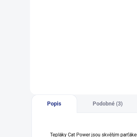
SKLADEM
(3 KS)
Dívčí tílko JeT'aime - bílá
Ch
199 Kč
140
146
152
158
164
Popis
Podobné (3)
Tepláky Cat Power jsou skvělým parťákem