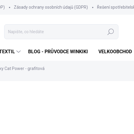
OP)
Zásady ochrany osobních údajů (GDPR)
Řešení spotřebitel
Hledat
TEXTIL
BLOG - PRŮVODCE WINKIKI
VELKOOBCHOD
áky Cat Power - grafitová
ní
ZNAČKA:
WINKIKI KIDS WEAR
399 Kč
Měrná
ZVOLTE VARIANTU
cena:
VELIKOST