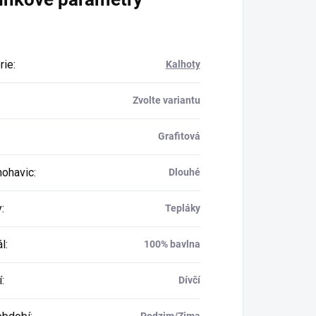
rie
:
Kalhoty
Zvolte variantu
Grafitová
nohavic
:
Dlouhé
y
:
Tepláky
ál
:
100% bavlna
í
:
Dívčí
Podzim/Zima