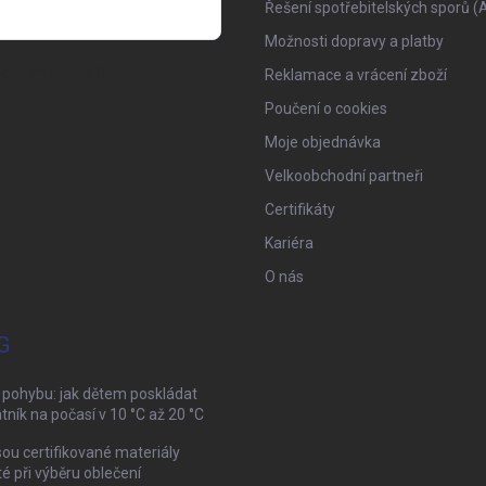
Řešení spotřebitelských sporů (
Možnosti dopravy a platby
osobních údajů
Reklamace a vrácení zboží
Poučení o cookies
Moje objednávka
Velkoobchodní partneři
Certifikáty
Kariéra
O nás
G
 pohybu: jak dětem poskládat
tník na počasí v 10 °C až 20 °C
sou certifikované materiály
té při výběru oblečení