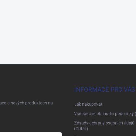
INFORMACE PRO VÁS
mace o nových produktech na
Jak nakupovat
Všeobecné obchodní podmínky 
Zásady ochrany osobních údajů
(GDPR)