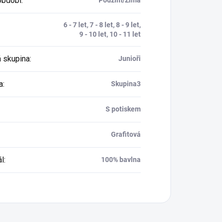
období
:
6 - 7 let, 7 - 8 let, 8 - 9 let,
9 - 10 let, 10 - 11 let
 skupina
:
Junioři
a
:
Skupina3
S potiskem
Grafitová
ál
:
100% bavlna