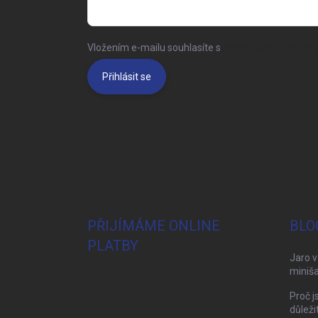
Vložením e-mailu souhlasíte s
podmínkami ochrany 
Přihlásit se
PŘIJÍMÁME ONLINE
BLO
PLATBY
Jaro v
miniša
Proč j
důleži