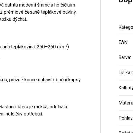
á outfitu moderní šmrnc a holčičkám
 z prémiové česané teplákové bavlny,
okožku dýchat.
Katego
EAN
:
esaná teplákovina, 250–260 g/m²)
Barva
:
m
Délka 
ou, pružné konce nohavic, boční kapsy
Kalhot
Materi
kistánu, která je měkká, odolná a
ní holčičky potřebují.
Pohlav