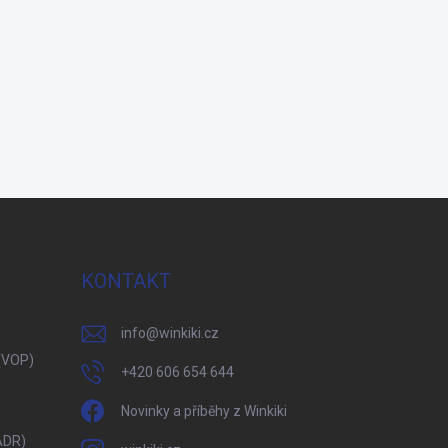
KONTAKT
info
@
winkiki.cz
(VOP)
+420 606 654 644
Novinky a příběhy z Winkiki
ADR)