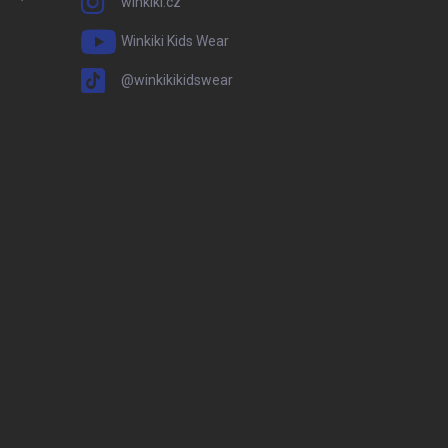
winkiki.cz
Winkiki Kids Wear
@winkikikidswear