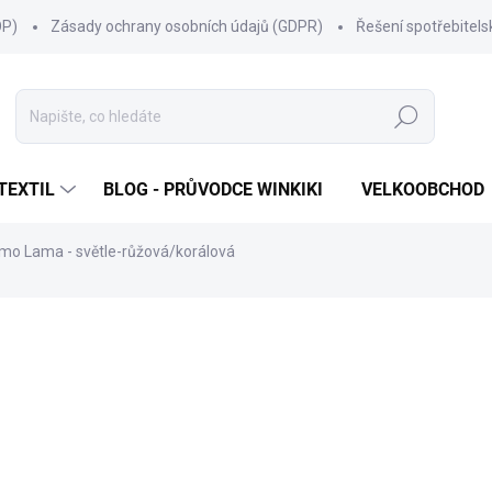
OP)
Zásady ochrany osobních údajů (GDPR)
Řešení spotřebitel
Hledat
TEXTIL
BLOG - PRŮVODCE WINKIKI
VELKOOBCHOD
amo Lama - světle-růžová/korálová
ní
ZNAČKA:
WINKIKI KIDS WEAR
299 Kč
Měrná
ZVOLTE VARIANTU
cena:
VELIKOST