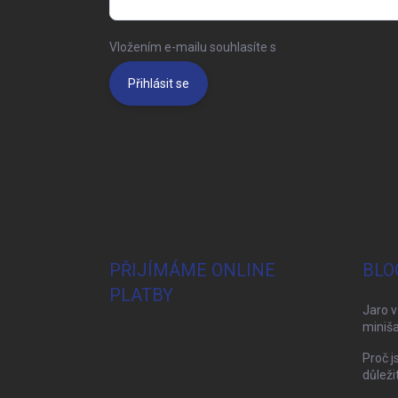
Vložením e-mailu souhlasíte s
podmínkami ochrany 
Přihlásit se
PŘIJÍMÁME ONLINE
BLO
PLATBY
Jaro v
miniša
Proč j
důleži