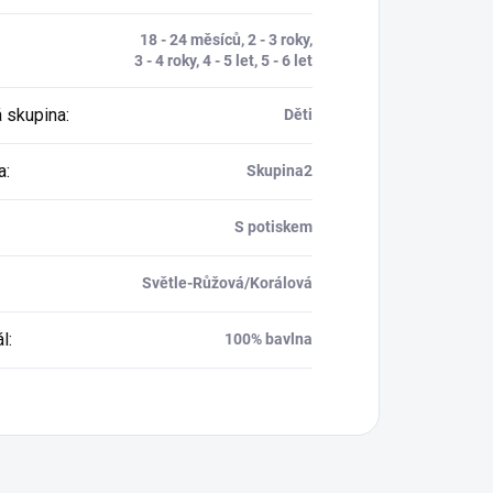
18 - 24 měsíců, 2 - 3 roky,
3 - 4 roky, 4 - 5 let, 5 - 6 let
 skupina
:
Děti
a
:
Skupina2
S potiskem
Světle-Růžová/Korálová
ál
:
100% bavlna