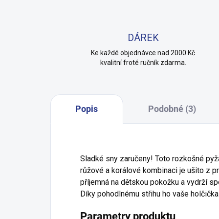
DÁREK
Ke každé objednávce nad 2000 Kč
kvalitní froté ručník zdarma.
Popis
Podobné (3)
Sladké sny zaručeny! Toto rozkošné py
růžové a korálové kombinaci je ušito z p
příjemná na dětskou pokožku a vydrží spou
Díky pohodlnému střihu ho vaše holčička b
Parametry produktu