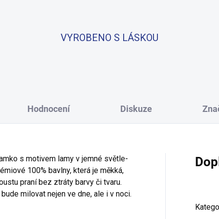
VYROBENO S LÁSKOU
Hodnocení
Diskuze
Zna
žamko s motivem lamy v jemné světle-
Dop
rémiové 100% bavlny, která je měkká,
stu praní bez ztráty barvy či tvaru.
ude milovat nejen ve dne, ale i v noci.
Katego