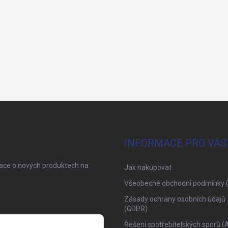
INFORMACE PRO VÁS
mace o nových produktech na
Jak nakupovat
Všeobecné obchodní podmínky 
Zásady ochrany osobních údajů
(GDPR)
Řešení spotřebitelských sporů (