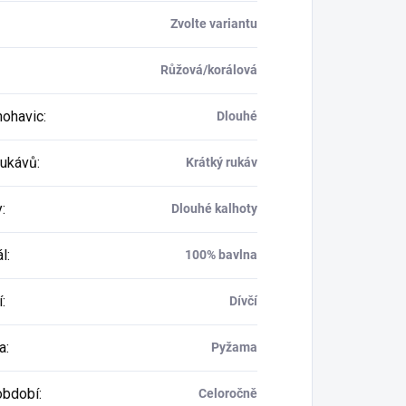
Zvolte variantu
Růžová/korálová
nohavic
:
Dlouhé
rukávů
:
Krátký rukáv
y
:
Dlouhé kalhoty
ál
:
100% bavlna
í
:
Dívčí
a
:
Pyžama
období
:
Celoročně