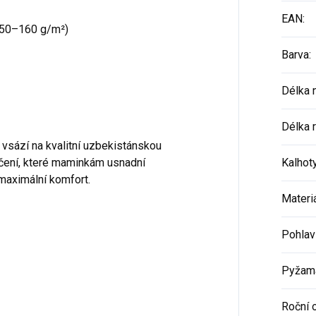
EAN
:
50–160 g/m²)
Barva
:
Délka 
Délka 
 vsází na kvalitní uzbekistánskou
čení, které maminkám usnadní
Kalhot
maximální komfort.
Materi
Pohlav
Pyžam
Roční 