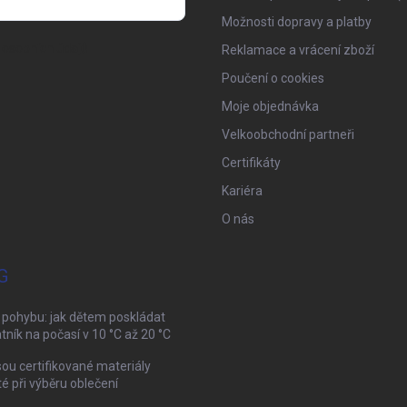
Možnosti dopravy a platby
osobních údajů
Reklamace a vrácení zboží
Poučení o cookies
Moje objednávka
Velkoobchodní partneři
Certifikáty
Kariéra
O nás
G
 pohybu: jak dětem poskládat
tník na počasí v 10 °C až 20 °C
sou certifikované materiály
té při výběru oblečení