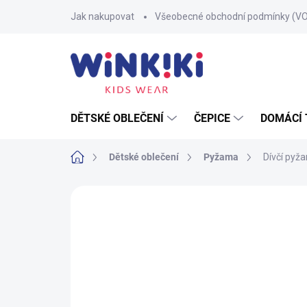
Přejít
Jak nakupovat
Všeobecné obchodní podmínky (V
na
obsah
DĚTSKÉ OBLEČENÍ
ČEPICE
DOMÁCÍ 
Domů
Dětské oblečení
Pyžama
Dívčí pyž
Neohodnoceno
Podrobnosti hodnoce
TIP
100% BAVLNA