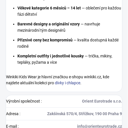
Věkové kategorie 6 měsíců – 14 let
— oblečení pro každou
fázi dětství
Barevné designy a originální vzory
— navrhuje
mezinárodní tým designérů
Příznivé ceny bez kompromisů
— kvalita dostupná každé
rodině
Kompletní outfity i jednotlivé kousky
— trička, mikiny,
tepláky, pyžama a více
Winkiki Kids Wear je hlavní značkou e-shopu winkiki.cz, kde
najdete aktuální kolekci pro
dívky i chlapce
.
Výrobní společnost
:
Orient Eurotrade s.r.o.
Adresa
:
Zakšínská 570/4, Střížkov, 190 00 Praha 9
E-mail
:
info@orienteurotrade.cz