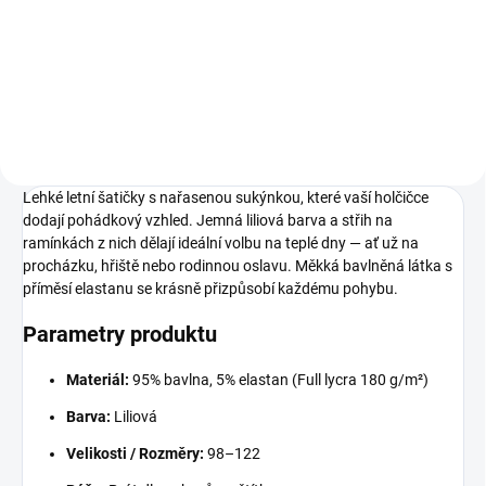
98
104
110
116
122
Lehké letní šatičky s nařasenou sukýnkou, které vaší holčičce
dodají pohádkový vzhled. Jemná liliová barva a střih na
ramínkách z nich dělají ideální volbu na teplé dny — ať už na
procházku, hřiště nebo rodinnou oslavu. Měkká bavlněná látka s
příměsí elastanu se krásně přizpůsobí každému pohybu.
Parametry produktu
Materiál:
95% bavlna, 5% elastan (Full lycra 180 g/m²)
Barva:
Liliová
Velikosti / Rozměry:
98–122