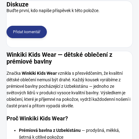
Diskuze
Buďte první, kdo napíše příspěvek k této položce.
Přidat komentář
Winkiki Kids Wear — dětské oblečení z
prémiové bavlny
Značka
Winkiki Kids Wear
vznikla s přesvědčením, že kvalitní
dětské oblečení nemusí být drahé. Každý kousek vyrábíme z
prémiové bavlny pocházející z Uzbekistánu — jednoho ze
světových lídrů v produkci vysoce kvalitní bavlny. Výsledkem je
oblečení, které je příjemné na pokožce, vydrží každodenní nošení i
časté praní a přitom vypadá skvěle.
Proč Winkiki Kids Wear?
Prémiová bavlna z Uzbekistánu
— prodyšná, měkká,
šetrná k citlivé pokožce