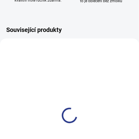
kvalitní froté ručník zdarma.
to je oblečení bez žmolků
Související produkty
TIP
100% BAVLNA
SKLADEM
(1 KS)
Dívčí legginy With Hearth -
navy
199 Kč