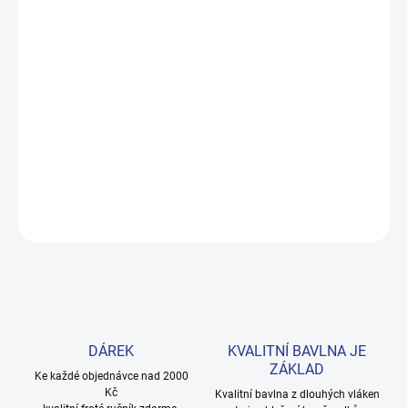
MOŽNOSTI DORUČENÍ
−
+
Přidat do košíku
Rozkošné šaty bez rukávů s nařasenou sukýnkou v jemné liliové
barvě. Příjemná bavlna s elastanem zaručuje volnost pohybu po
celý den. Velikosti 98–122. Provedení: s potiskem.
DETAILNÍ INFORMACE
ZEPTAT SE
HLÍDAT
DÁREK
KVALITNÍ BAVLNA JE
ZÁKLAD
Ke každé objednávce nad 2000
Kč
Kvalitní bavlna z dlouhých vláken