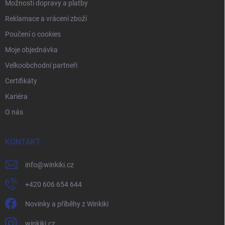
Možnosti dopravy a platby
Reklamace a vrácení zboží
Poučení o cookies
Moje objednávka
Velkoobchodní partneři
Certifikáty
Kariéra
O nás
KONTAKT
info
@
winkiki.cz
+420 606 654 644
Novinky a příběhy z Winkiki
winkiki.cz