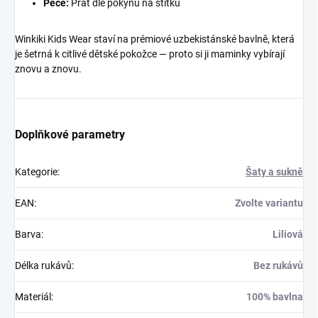
Péče:
Prát dle pokynů na štítku
Winkiki Kids Wear staví na prémiové uzbekistánské bavlně, která
je šetrná k citlivé dětské pokožce — proto si ji maminky vybírají
znovu a znovu.
Doplňkové parametry
Kategorie
:
Šaty a sukně
EAN
:
Zvolte variantu
Barva
:
Liliová
Délka rukávů
:
Bez rukávů
Materiál
:
100% bavlna