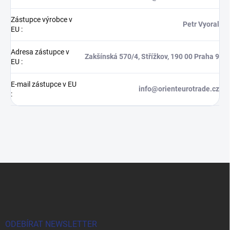
Zástupce výrobce v
Petr Vyoral
EU
:
Adresa zástupce v
Zakšínská 570/4, Střížkov, 190 00 Praha 9
EU
:
E-mail zástupce v EU
info@orienteurotrade.cz
:
Z
á
p
a
t
í
ODEBÍRAT NEWSLETTER