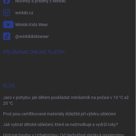
Novinky a příběhy z Winkiki
winkiki.cz
Winkiki Kids Wear
@winkikikidswear
PŘIJÍMÁME ONLINE PLATBY
BLOG
Jaro v pohybu: jak dětem poskládat minišatník na počasí v 10 °C až
20 °C
Proč jsou certifikované materiály důležité při výběru oblečení
Jak vybrat dětské oblečení, které se nežmolkuje a vydrží roky?
Historie bavlny v Uzbekistánu: Od Hedvábné stezky k modernímu