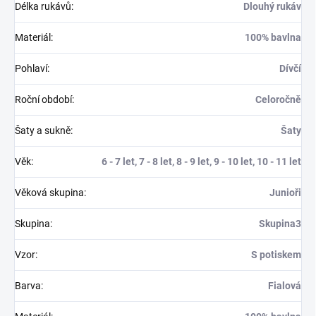
Délka rukávů
:
Dlouhý rukáv
Materiál
:
100% bavlna
Pohlaví
:
Dívčí
Roční období
:
Celoročně
Šaty a sukně
:
Šaty
Věk
:
6 - 7 let, 7 - 8 let, 8 - 9 let, 9 - 10 let, 10 - 11 let
Věková skupina
:
Junioři
Skupina
:
Skupina3
Vzor
:
S potiskem
Barva
:
Fialová