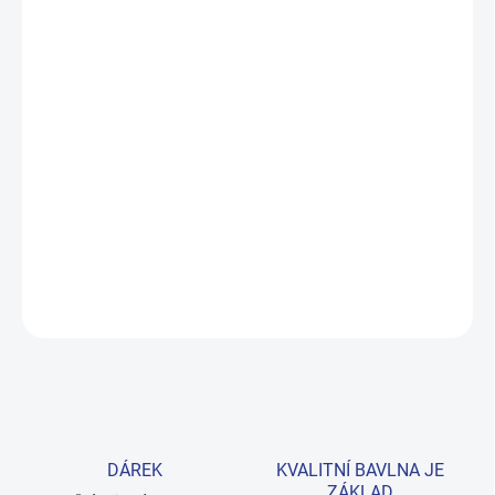
ZVOLTE VARIANTU
MOŽNOSTI DORUČENÍ
−
+
Přidat do košíku
Zateplené šaty z česané bavlny v krásné fialové barvě s
roztomilou taštiček přes rameno. Elastické lemy na rukávech
zajišťují pohodlné nošení každý den. Velikosti 128–152.
Provedení: s potiskem.
DETAILNÍ INFORMACE
ZEPTAT SE
HLÍDAT
DÁREK
KVALITNÍ BAVLNA JE
ZÁKLAD