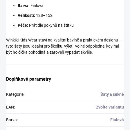
Barva:
Fialová
Velikosti:
128–152
Péče:
Prát dle pokynů na štítku
Winkiki Kids Wear staví na kvalitní bavlně a praktickém designu –
tyto šaty jsou ideální pro školku, výlet i volné odpoledne, kdy má
být holčička pohodlná a zároveň vypadat skvěle.
Doplňkové parametry
Kategorie
:
Šaty a sukně
EAN
:
Zvolte variantu
Barva
:
Fialová