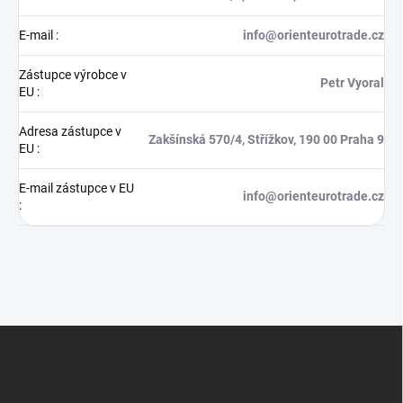
E-mail
:
info@orienteurotrade.cz
Zástupce výrobce v
Petr Vyoral
EU
:
Adresa zástupce v
Zakšínská 570/4, Střížkov, 190 00 Praha 9
EU
:
E-mail zástupce v EU
info@orienteurotrade.cz
:
Z
á
p
a