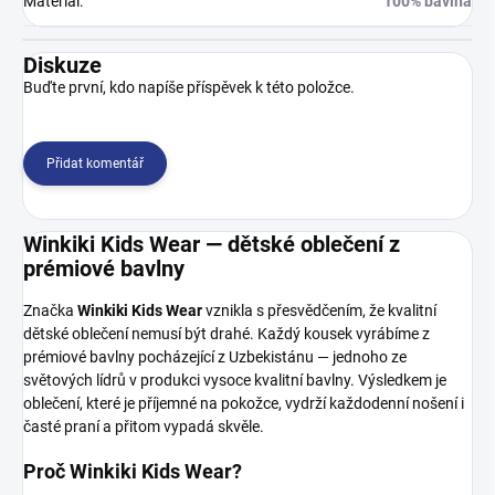
Materiál
:
100% bavlna
Diskuze
Buďte první, kdo napíše příspěvek k této položce.
Přidat komentář
Winkiki Kids Wear — dětské oblečení z
prémiové bavlny
Značka
Winkiki Kids Wear
vznikla s přesvědčením, že kvalitní
dětské oblečení nemusí být drahé. Každý kousek vyrábíme z
prémiové bavlny pocházející z Uzbekistánu — jednoho ze
světových lídrů v produkci vysoce kvalitní bavlny. Výsledkem je
oblečení, které je příjemné na pokožce, vydrží každodenní nošení i
časté praní a přitom vypadá skvěle.
Proč Winkiki Kids Wear?