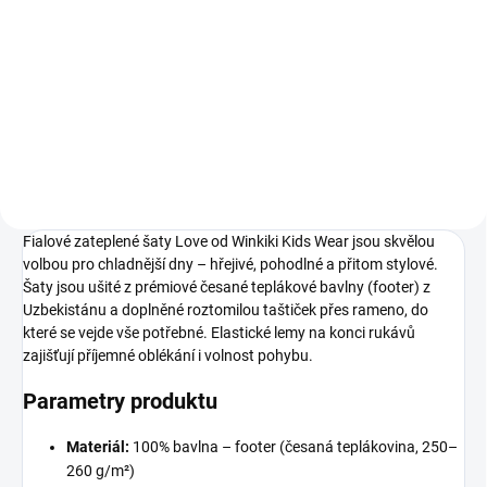
199 Kč
98
104
110
116
122
Fialové zateplené šaty Love od Winkiki Kids Wear jsou skvělou
volbou pro chladnější dny – hřejivé, pohodlné a přitom stylové.
Šaty jsou ušité z prémiové česané teplákové bavlny (footer) z
Uzbekistánu a doplněné roztomilou taštiček přes rameno, do
které se vejde vše potřebné. Elastické lemy na konci rukávů
zajišťují příjemné oblékání i volnost pohybu.
Parametry produktu
Materiál:
100% bavlna – footer (česaná teplákovina, 250–
260 g/m²)