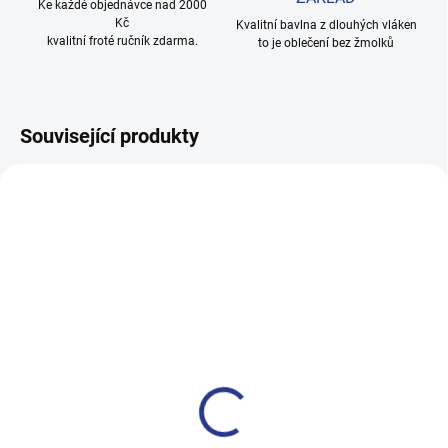
Ke každé objednávce nad 2000
Kč
Kvalitní bavlna z dlouhých vláken
kvalitní froté ručník zdarma.
to je oblečení bez žmolků
Související produkty
TIP
100% BAVLNA
SKLADEM
(1 KS)
Dívčí legginy With Hearth -
navy