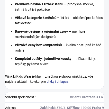
Prémiová bavlna z Uzbekistánu
— prodyšná, měkká,
šetrná k citlivé pokožce
Věkové kategorie 6 měsíců – 14 let
— oblečení pro každou
fázi dětství
Barevné designy a originální vzory
— navrhuje
mezinárodní tým designérů
Příznivé ceny bez kompromisů
— kvalita dostupná každé
rodině
Kompletní outfity i jednotlivé kousky
— trička, mikiny,
tepláky, pyžama a více
Winkiki Kids Wear je hlavní značkou e-shopu winkiki.cz, kde
najdete aktuální kolekci pro
dívky i chlapce
.
Výrobní společnost
:
Orient Eurotrade s.r.o.
Adresa
:
Zakšínská 570/4, Střížkov, 190 00 Praha 9