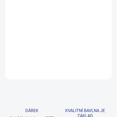
DO:
ZVOLTE VARIANTU
MOŽNOSTI DORUČENÍ
−
+
Přidat do košíku
Hřejivé fialové šaty s nápisem „Unicorn" a roztomilým volánem pro
malé milovnice jednorožců. Ze 100% prémiové bavlny, velikosti
98–122. Provedení: s dlouhým rukávem a s potiskem.
DETAILNÍ INFORMACE
ZEPTAT SE
HLÍDAT
DÁREK
KVALITNÍ BAVLNA JE
ZÁKLAD