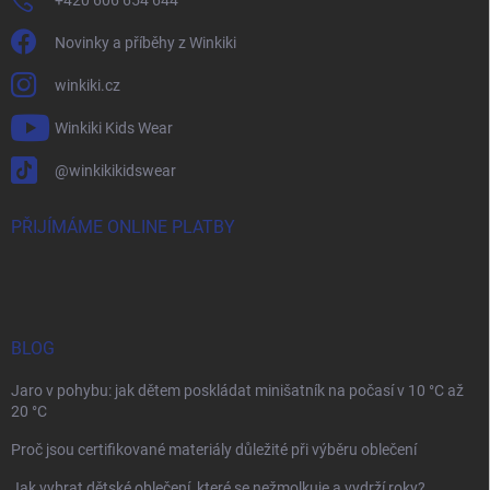
Novinky a příběhy z Winkiki
winkiki.cz
Winkiki Kids Wear
@winkikikidswear
PŘIJÍMÁME ONLINE PLATBY
BLOG
Jaro v pohybu: jak dětem poskládat minišatník na počasí v 10 °C až
20 °C
Proč jsou certifikované materiály důležité při výběru oblečení
Jak vybrat dětské oblečení, které se nežmolkuje a vydrží roky?