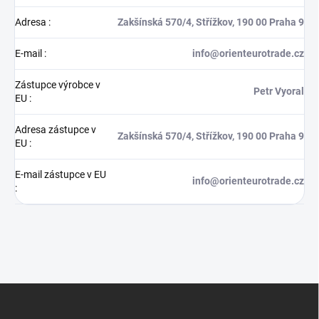
Adresa
:
Zakšínská 570/4, Střížkov, 190 00 Praha 9
E-mail
:
info@orienteurotrade.cz
Zástupce výrobce v
Petr Vyoral
EU
:
Adresa zástupce v
Zakšínská 570/4, Střížkov, 190 00 Praha 9
EU
:
E-mail zástupce v EU
info@orienteurotrade.cz
:
Z
á