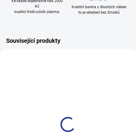
Ke každé objednávce nad 2000
Kč
Kvalitní bavlna z dlouhých vláken
kvalitní froté ručník zdarma.
to je oblečení bez žmolků
Související produkty
TIP
100% BAVLNA
SKLADEM
(1 KS)
Dívčí legginy With Hearth -
navy