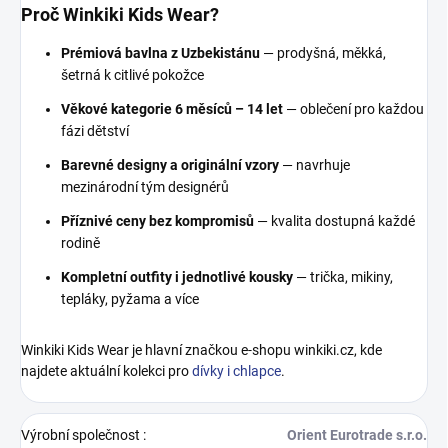
Proč Winkiki Kids Wear?
Prémiová bavlna z Uzbekistánu
— prodyšná, měkká,
šetrná k citlivé pokožce
Věkové kategorie 6 měsíců – 14 let
— oblečení pro každou
fázi dětství
Barevné designy a originální vzory
— navrhuje
mezinárodní tým designérů
Příznivé ceny bez kompromisů
— kvalita dostupná každé
rodině
Kompletní outfity i jednotlivé kousky
— trička, mikiny,
tepláky, pyžama a více
Winkiki Kids Wear je hlavní značkou e-shopu winkiki.cz, kde
najdete aktuální kolekci pro
dívky i chlapce
.
Výrobní společnost
:
Orient Eurotrade s.r.o.