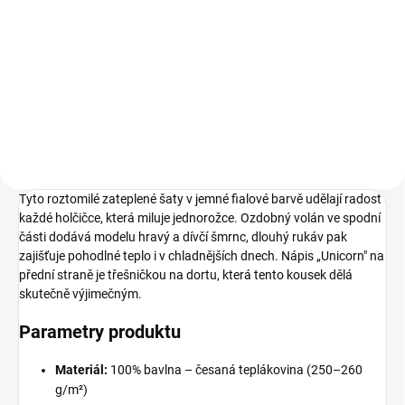
199 Kč
98
104
110
116
122
Tyto roztomilé zateplené šaty v jemné fialové barvě udělají radost
každé holčičce, která miluje jednorožce. Ozdobný volán ve spodní
části dodává modelu hravý a dívčí šmrnc, dlouhý rukáv pak
zajišťuje pohodlné teplo i v chladnějších dnech. Nápis „Unicorn" na
přední straně je třešničkou na dortu, která tento kousek dělá
skutečně výjimečným.
Parametry produktu
Materiál:
100% bavlna – česaná teplákovina (250–260
g/m²)