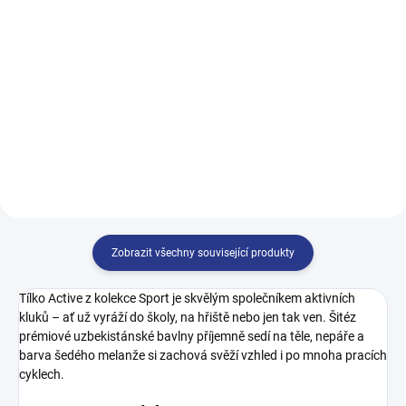
499 Kč
122
128
134
140
122
128
134
140
146
152
158
164
146
152
158
164
170
Zobrazit všechny související produkty
Tílko Active z kolekce Sport je skvělým společníkem aktivních
kluků – ať už vyráží do školy, na hřiště nebo jen tak ven. Šitéz
prémiové uzbekistánské bavlny příjemně sedí na těle, nepáře a
barva šedého melanže si zachová svěží vzhled i po mnoha pracích
cyklech.