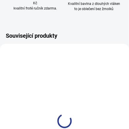
Kč
Kvalitní bavlna z dlouhých vláken
kvalitní froté ručník zdarma.
to je oblečení bez žmolků
Související produkty
100% BAVLNA
100% BAVLNA
SKLADEM
SKLADE
(24 KS)
(14 KS
Dívčí tepláky Sport - černá
Chlapecké tepláky No More
Limits - Khaki
499 Kč