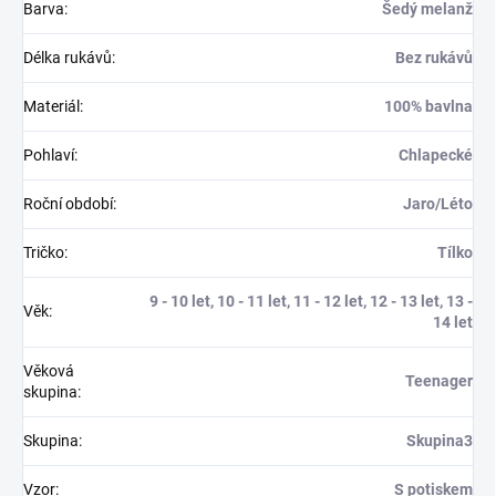
Barva
:
Šedý melanž
Délka rukávů
:
Bez rukávů
Materiál
:
100% bavlna
Pohlaví
:
Chlapecké
Roční období
:
Jaro/Léto
Tričko
:
Tílko
9 - 10 let, 10 - 11 let, 11 - 12 let, 12 - 13 let, 13 -
Věk
:
14 let
Věková
Teenager
skupina
:
Skupina
:
Skupina3
Vzor
:
S potiskem