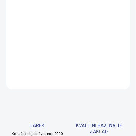
MŮŽEME DORUČIT DO:
ZVOLTE VARIANTU
MOŽNOSTI DORUČENÍ
−
+
Přidat do košíku
Pohodlné tílko z prémiové 100% bavlny, které zvládne školní den i
odpolední sport. Barvy zůstávají živé praní od praní. Dostupné ve
velikostech 146–170. Provedení: s potiskem.
DETAILNÍ INFORMACE
ZEPTAT SE
HLÍDAT
DÁREK
KVALITNÍ BAVLNA JE
ZÁKLAD
Ke každé objednávce nad 2000