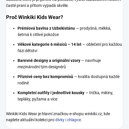
časté praní a přitom vypadá skvěle.
Proč Winkiki Kids Wear?
Prémiová bavlna z Uzbekistánu
— prodyšná, měkká,
šetrná k citlivé pokožce
Věkové kategorie 6 měsíců – 14 let
— oblečení pro každou
fázi dětství
Barevné designy a originální vzory
— navrhuje
mezinárodní tým designérů
Příznivé ceny bez kompromisů
— kvalita dostupná každé
rodině
Kompletní outfity i jednotlivé kousky
— trička, mikiny,
tepláky, pyžama a více
Winkiki Kids Wear je hlavní značkou e-shopu winkiki.cz, kde
najdete aktuální kolekci pro
dívky i chlapce
.