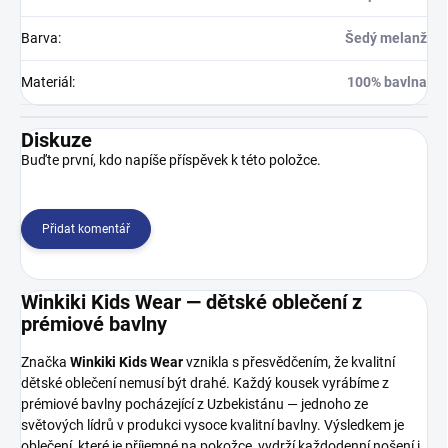
Barva
:
Šedý melanž
Materiál
:
100% bavlna
Diskuze
Buďte první, kdo napíše příspěvek k této položce.
Přidat komentář
Winkiki Kids Wear — dětské oblečení z
prémiové bavlny
Značka
Winkiki Kids Wear
vznikla s přesvědčením, že kvalitní
dětské oblečení nemusí být drahé. Každý kousek vyrábíme z
prémiové bavlny pocházející z Uzbekistánu — jednoho ze
světových lídrů v produkci vysoce kvalitní bavlny. Výsledkem je
oblečení, které je příjemné na pokožce, vydrží každodenní nošení i