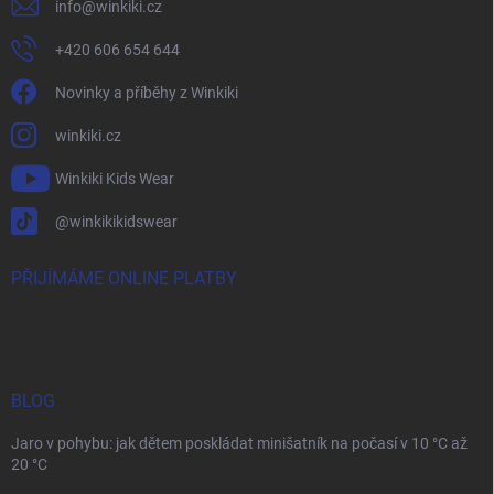
info
@
winkiki.cz
+420 606 654 644
Novinky a příběhy z Winkiki
winkiki.cz
Winkiki Kids Wear
@winkikikidswear
PŘIJÍMÁME ONLINE PLATBY
BLOG
Jaro v pohybu: jak dětem poskládat minišatník na počasí v 10 °C až
20 °C