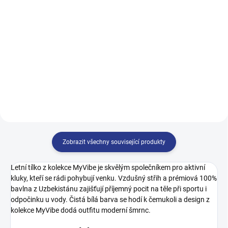
499 Kč
499 Kč
122
128
134
140
128
134
140
146
146
152
158
164
152
158
164
170
170
Zobrazit všechny související produkty
Letní tílko z kolekce MyVibe je skvělým společníkem pro aktivní
kluky, kteří se rádi pohybují venku. Vzdušný střih a prémiová 100%
bavlna z Uzbekistánu zajišťují příjemný pocit na těle při sportu i
odpočinku u vody. Čistá bílá barva se hodí k čemukoli a design z
kolekce MyVibe dodá outfitu moderní šmrnc.