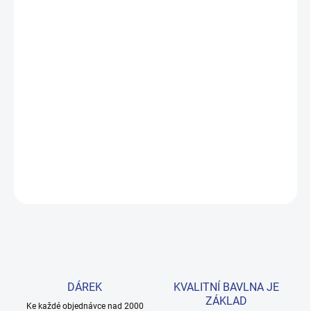
MŮŽEME DORUČIT DO:
ZVOLTE VARIANTU
MOŽNOSTI DORUČENÍ
−
+
Přidat do košíku
Lehké tílko z kolekce MyVibe ideální na sport i letní výlety. Střih z
prémiové 100% bavlny zaručuje pohodlí celý den. Dostupné ve
velikostech 140–164. Provedení: s potiskem.
DETAILNÍ INFORMACE
ZEPTAT SE
HLÍDAT
DÁREK
KVALITNÍ BAVLNA JE
ZÁKLAD
Ke každé objednávce nad 2000