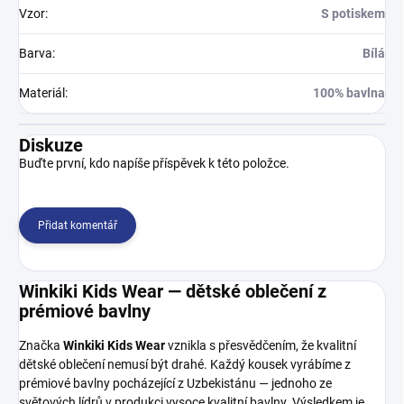
Vzor
:
S potiskem
Barva
:
Bílá
Materiál
:
100% bavlna
Diskuze
Buďte první, kdo napíše příspěvek k této položce.
Přidat komentář
Winkiki Kids Wear — dětské oblečení z
prémiové bavlny
Značka
Winkiki Kids Wear
vznikla s přesvědčením, že kvalitní
dětské oblečení nemusí být drahé. Každý kousek vyrábíme z
prémiové bavlny pocházející z Uzbekistánu — jednoho ze
světových lídrů v produkci vysoce kvalitní bavlny. Výsledkem je