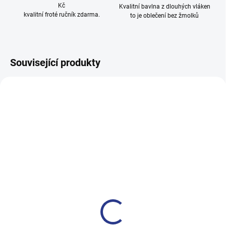
Kč
Kvalitní bavlna z dlouhých vláken
kvalitní froté ručník zdarma.
to je oblečení bez žmolků
Související produkty
100% BAVLNA
100% BAVLNA
SKLADEM
SKLADE
(14 KS)
(3 KS
Chlapecké tepláky No More
Chlapecké tepláky Maybe -
Limits - Khaki
černá