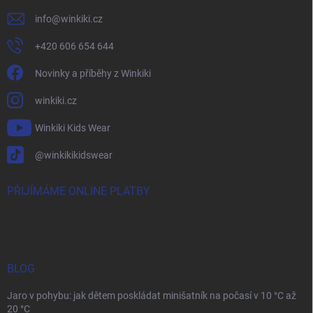
info
@
winkiki.cz
+420 606 654 644
Novinky a příběhy z Winkiki
winkiki.cz
Winkiki Kids Wear
@winkikikidswear
PŘIJÍMÁME ONLINE PLATBY
BLOG
Jaro v pohybu: jak dětem poskládat minišatník na počasí v 10 °C až
20 °C