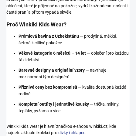
oblečení, které je příjemné na pokožce, vydrží každodenní nošení i
časté praní a přitom vypadá skvěle.
Proč Winkiki Kids Wear?
Prémiová bavlna z Uzbekistánu
— prodyšná, měkká,
šetrná k citlivé pokožce
Věkové kategorie 6 měsíců – 14 let
— oblečení pro každou
fázi dětství
Barevné designy a originální vzory
— navrhuje
mezinárodní tým designérů
Příznivé ceny bez kompromisů
— kvalita dostupná každé
rodině
Kompletní outfity i jednotlivé kousky
— trička, mikiny,
tepláky, pyžama a více
Winkiki Kids Wear je hlavní značkou e-shopu winkiki.cz, kde
najdete aktuální kolekci pro
dívky i chlapce
.