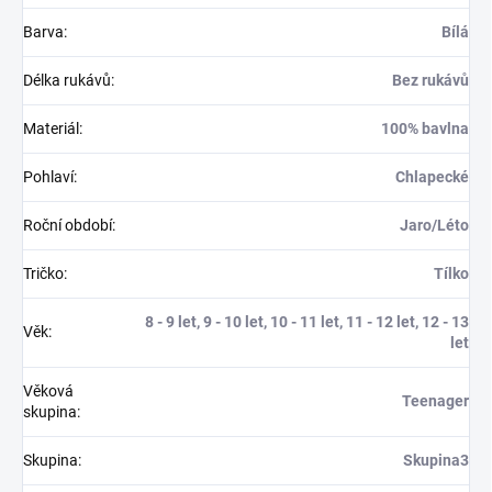
Barva
:
Bílá
Délka rukávů
:
Bez rukávů
Materiál
:
100% bavlna
Pohlaví
:
Chlapecké
Roční období
:
Jaro/Léto
Tričko
:
Tílko
8 - 9 let, 9 - 10 let, 10 - 11 let, 11 - 12 let, 12 - 13
Věk
:
let
Věková
Teenager
skupina
:
Skupina
:
Skupina3