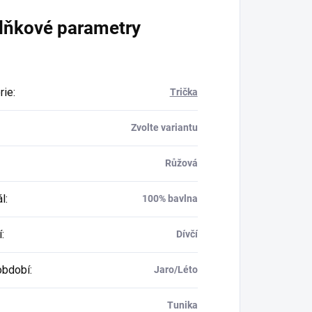
lňkové parametry
rie
:
Trička
Zvolte variantu
Růžová
ál
:
100% bavlna
í
:
Dívčí
období
:
Jaro/Léto
Tunika