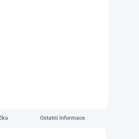
KLADEM
(24 KS)
ná
146
čka
Ostatní informace