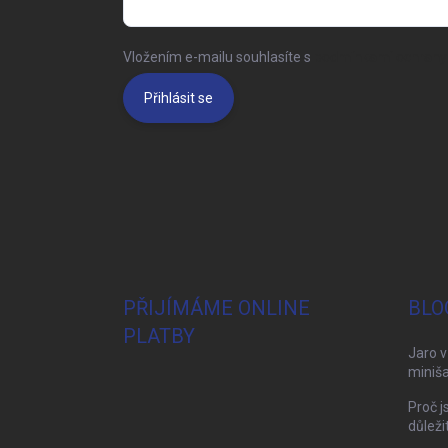
Vložením e-mailu souhlasíte s
podmínkami ochrany 
Přihlásit se
PŘIJÍMÁME ONLINE
BLO
PLATBY
Jaro v
miniša
Proč j
důleži