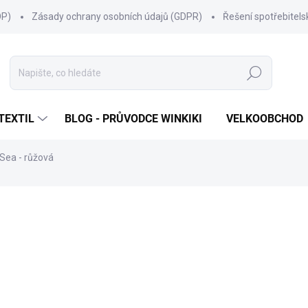
OP)
Zásady ochrany osobních údajů (GDPR)
Řešení spotřebitel
Hledat
TEXTIL
BLOG - PRŮVODCE WINKIKI
VELKOOBCHOD
 Sea - růžová
ní
ZNAČKA:
WINKIKI KIDS WEAR
299 Kč
Měrná
ZVOLTE VARIANTU
cena:
VELIKOST