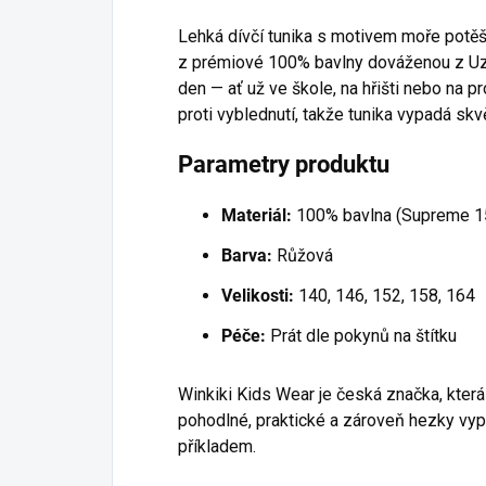
Lehká dívčí tunika s motivem moře potěš
z prémiové 100% bavlny dováženou z Uzb
den — ať už ve škole, na hřišti nebo na p
proti vyblednutí, takže tunika vypadá skv
Parametry produktu
Materiál:
100% bavlna (Supreme 1
Barva:
Růžová
Velikosti:
140, 146, 152, 158, 164
Péče:
Prát dle pokynů na štítku
Winkiki Kids Wear je česká značka, která
pohodlné, praktické a zároveň hezky vypa
příkladem.