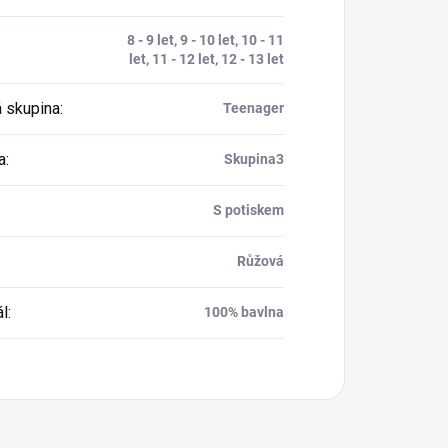
8 - 9 let, 9 - 10 let, 10 - 11
let, 11 - 12 let, 12 - 13 let
 skupina
:
Teenager
a
:
Skupina3
S potiskem
Růžová
ál
:
100% bavlna