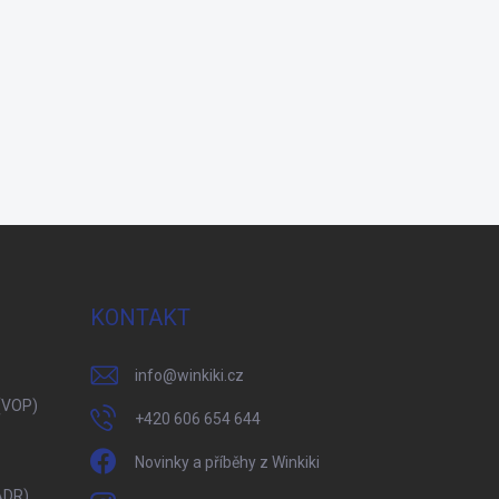
KONTAKT
info
@
winkiki.cz
(VOP)
+420 606 654 644
Novinky a příběhy z Winkiki
ADR)