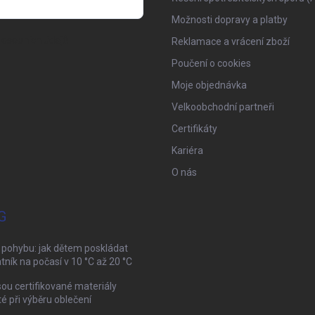
Možnosti dopravy a platby
osobních údajů
Reklamace a vrácení zboží
Poučení o cookies
Moje objednávka
Velkoobchodní partneři
Certifikáty
Kariéra
O nás
G
 pohybu: jak dětem poskládat
tník na počasí v 10 °C až 20 °C
sou certifikované materiály
té při výběru oblečení