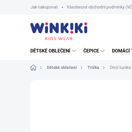
Přejít
Jak nakupovat
Všeobecné obchodní podmínky (V
na
obsah
DĚTSKÉ OBLEČENÍ
ČEPICE
DOMÁCÍ 
Domů
Dětské oblečení
Trička
Dívčí tunika
Neohodnoceno
Podrobnosti hodnoce
100% BAVLNA