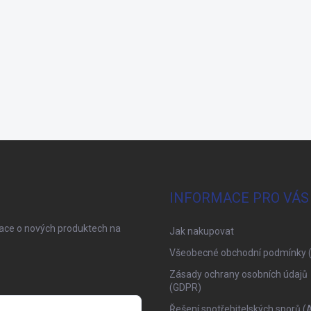
INFORMACE PRO VÁS
mace o nových produktech na
Jak nakupovat
Všeobecné obchodní podmínky 
Zásady ochrany osobních údajů
(GDPR)
Řešení spotřebitelských sporů (