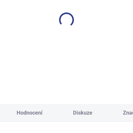
SKLADEM
S
(14 KS)
lapecké tepláky No More
Dívčí tepláky Sport - čer
Limits - Khaki
499 Kč
499 Kč
122
128
134
140
128
134
140
146
152
158
164
152
158
164
170
Hodnocení
Diskuze
Zna