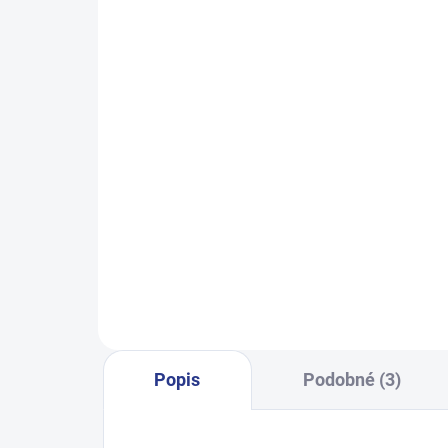
SKLADEM
(2 KS)
Dívčí tepláky Weekend - fialová
Ch
499 Kč
140
146
152
158
164
122
Popis
Podobné (3)