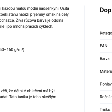
í každou malou módní nadšenkyni. Ušitá
Dop
ekistánu nabízí příjemný omak na celý
rocházce. Živá růžová barva je odolná
ěle i po mnoha pracích cyklech.
Katego
EAN
:
50–160 g/m²)
Barva
:
Materi
Pohlav
 věří, že dětské oblečení má být
dat. Tato tunika je toho skvělým
Roční 
Tričko
: