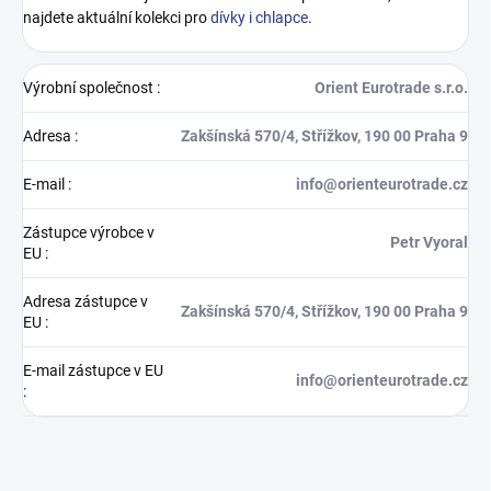
najdete aktuální kolekci pro
dívky i chlapce
.
Výrobní společnost
:
Orient Eurotrade s.r.o.
Adresa
:
Zakšínská 570/4, Střížkov, 190 00 Praha 9
E-mail
:
info@orienteurotrade.cz
Zástupce výrobce v
Petr Vyoral
EU
:
Adresa zástupce v
Zakšínská 570/4, Střížkov, 190 00 Praha 9
EU
:
E-mail zástupce v EU
info@orienteurotrade.cz
: