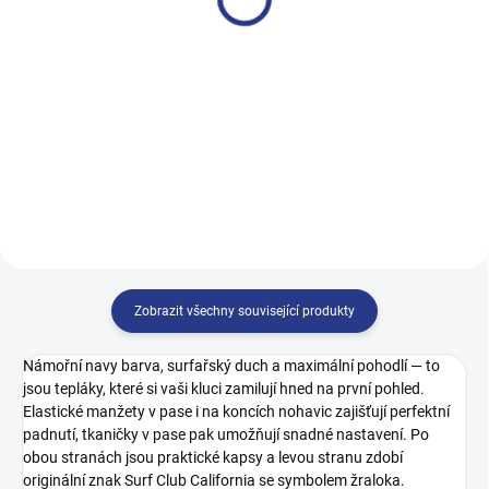
249 Kč
249 Kč
128
134
140
146
164
152
Zobrazit všechny související produkty
Námořní navy barva, surfařský duch a maximální pohodlí — to
jsou tepláky, které si vaši kluci zamilují hned na první pohled.
Elastické manžety v pase i na koncích nohavic zajišťují perfektní
padnutí, tkaničky v pase pak umožňují snadné nastavení. Po
obou stranách jsou praktické kapsy a levou stranu zdobí
originální znak Surf Club California se symbolem žraloka.