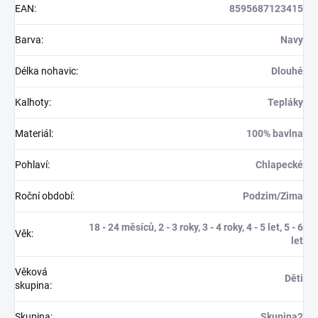
EAN
:
8595687123415
Barva
:
Navy
Délka nohavic
:
Dlouhé
Kalhoty
:
Tepláky
Materiál
:
100% bavlna
Pohlaví
:
Chlapecké
Roční období
:
Podzim/Zima
18 - 24 měsíců, 2 - 3 roky, 3 - 4 roky, 4 - 5 let, 5 - 6
Věk
:
let
Věková
Děti
skupina
:
Skupina
:
Skupina2