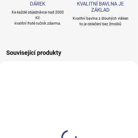
DÁREK
KVALITNÍ BAVLNA JE
ZÁKLAD
Ke každé objednávce nad 2000
Kč
Kvalitní bavlna z dlouhých vláken
kvalitní froté ručník zdarma.
to je oblečení bez žmolků
Související produkty
100% BAVLNA
100% BAVLNA
SKLADEM
SKLADE
(19 KS)
(5 KS
Chlapecké tričko Skate
Dívčí tričko Fashion Blogger -
Monster - oranžová
růžová