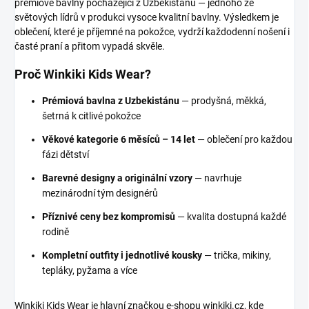
prémiové bavlny pocházející z Uzbekistánu — jednoho ze
světových lídrů v produkci vysoce kvalitní bavlny. Výsledkem je
oblečení, které je příjemné na pokožce, vydrží každodenní nošení i
časté praní a přitom vypadá skvěle.
Proč Winkiki Kids Wear?
Prémiová bavlna z Uzbekistánu
— prodyšná, měkká,
šetrná k citlivé pokožce
Věkové kategorie 6 měsíců – 14 let
— oblečení pro každou
fázi dětství
Barevné designy a originální vzory
— navrhuje
mezinárodní tým designérů
Příznivé ceny bez kompromisů
— kvalita dostupná každé
rodině
Kompletní outfity i jednotlivé kousky
— trička, mikiny,
tepláky, pyžama a více
Winkiki Kids Wear je hlavní značkou e-shopu winkiki.cz, kde