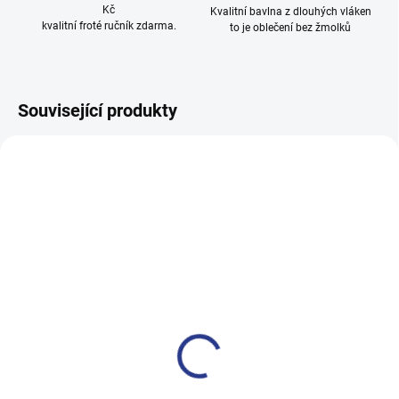
Kč
Kvalitní bavlna z dlouhých vláken
kvalitní froté ručník zdarma.
to je oblečení bez žmolků
Související produkty
100% BAVLNA
100% BAVLNA
SKLADEM
SKLADE
(14 KS)
(12 KS
Dívčí dupačky Hvězdička -
Dívčí dupačky ARRI - šedý
fialová
melanž