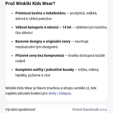
Proč Winkiki Kids Wear?
Prémiová bavlna z Uzbekistánu
— prodyšná, měkká,
šetrná k citlivé pokožce
Věkové kategorie 6 měsíců – 14 let
— oblečení pro každou
fázi dětství
Barevné designy a originální vzory
— navrhuje
mezinárodní tým designérů
Příznivé ceny bez kompromisů
— kvalita dostupná každé
rodině
Kompletní outfity i jednotlivé kousky
— trička, mikiny,
tepláky, pyžama a více
Winkiki Kids Wear je hlavní značkou e-shopu winkiki.cz, kde
najdete aktuální kolekci pro
dívky i chlapce
.
Výrobní společnost
:
Orient Eurotrade s.r.o.