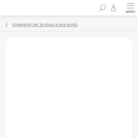
Přejít
Hledat
na
obsah
Kojenecký set ze dvou a více prvků
Podrobnosti hodnocení
Neohodnoceno
ZNAČKA:
WINKIKI KIDS WEAR
100% BAVLNA