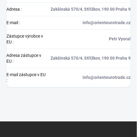
Adresa
:
Zakšínská 570/4, Střížkov, 190 00 Praha 9
E-mail
:
info@orienteurotrade.cz
Zástupce výrobce v
Petr Vyoral
EU
:
Adresa zástupce v
Zakšínská 570/4, Střížkov, 190 00 Praha 9
EU
:
E-mail zástupce v EU
info@orienteurotrade.cz
:
Z
á