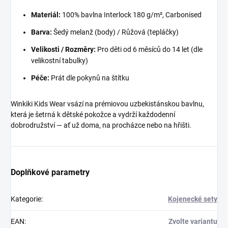
Materiál:
100% bavlna Interlock 180 g/m², Carbonised
Barva:
Šedý melanž (body) / Růžová (tepláčky)
Velikosti / Rozměry:
Pro děti od 6 měsíců do 14 let (dle
velikostní tabulky)
Péče:
Prát dle pokynů na štítku
Winkiki Kids Wear vsází na prémiovou uzbekistánskou bavlnu,
která je šetrná k dětské pokožce a vydrží každodenní
dobrodružství — ať už doma, na procházce nebo na hřišti.
Doplňkové parametry
Kategorie
:
Kojenecké sety
EAN
:
Zvolte variantu