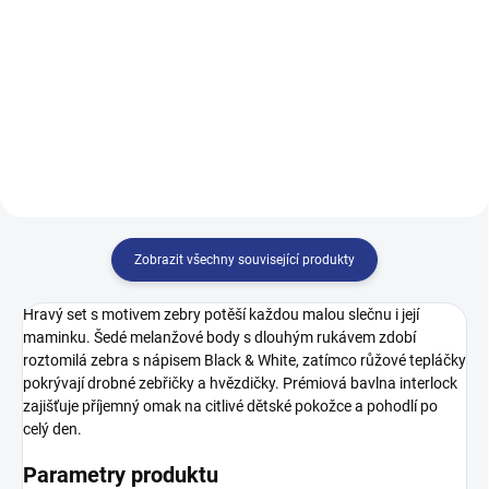
299 Kč
299 Kč
62
68
74
80
62
68
74
80
86
86
Zobrazit všechny související produkty
Hravý set s motivem zebry potěší každou malou slečnu i její
maminku. Šedé melanžové body s dlouhým rukávem zdobí
roztomilá zebra s nápisem Black & White, zatímco růžové tepláčky
pokrývají drobné zebřičky a hvězdičky. Prémiová bavlna interlock
zajišťuje příjemný omak na citlivé dětské pokožce a pohodlí po
celý den.
Parametry produktu