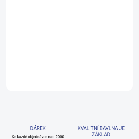
MŮŽEME DORUČIT DO:
ZVOLTE VARIANTU
MOŽNOSTI DORUČENÍ
−
+
Přidat do košíku
Roztomilý set s motivem zebry pro nejmenší módní milovnice.
Šedé body s dlouhým rukávem a růžové tepláčky ze 100% bavlny.
Provedení: s potiskem.
DETAILNÍ INFORMACE
ZEPTAT SE
HLÍDAT
DÁREK
KVALITNÍ BAVLNA JE
ZÁKLAD
Ke každé objednávce nad 2000