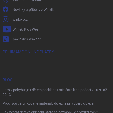
Novinky a příběhy z Winkiki
winkiki.cz
Winkiki Kids Wear
@winkikikidswear
PŘIJÍMÁME ONLINE PLATBY
BLOG
Jaro v pohybu: jak dětem poskládat minišatník na počasí v 10 °C až
20 °C
Proč jsou certifikované materiály důležité při výběru oblečení
Jak vybrat dětské oblečení, které se nežmolkuje a vydrží roky?