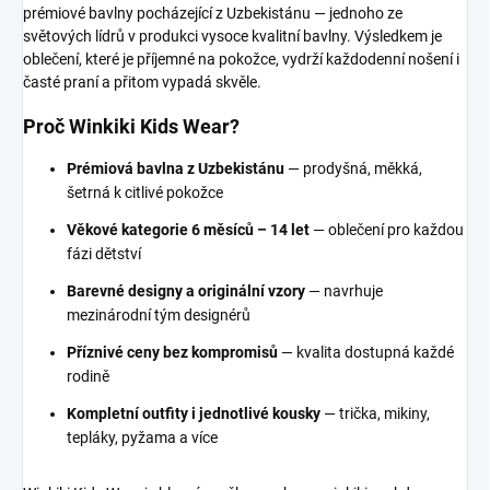
prémiové bavlny pocházející z Uzbekistánu — jednoho ze
světových lídrů v produkci vysoce kvalitní bavlny. Výsledkem je
oblečení, které je příjemné na pokožce, vydrží každodenní nošení i
časté praní a přitom vypadá skvěle.
Proč Winkiki Kids Wear?
Prémiová bavlna z Uzbekistánu
— prodyšná, měkká,
šetrná k citlivé pokožce
Věkové kategorie 6 měsíců – 14 let
— oblečení pro každou
fázi dětství
Barevné designy a originální vzory
— navrhuje
mezinárodní tým designérů
Příznivé ceny bez kompromisů
— kvalita dostupná každé
rodině
Kompletní outfity i jednotlivé kousky
— trička, mikiny,
tepláky, pyžama a více