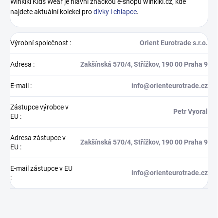
Winkiki Kids Wear je hlavní značkou e-shopu winkiki.cz, kde
najdete aktuální kolekci pro
dívky i chlapce
.
Výrobní společnost
:
Orient Eurotrade s.r.o.
Adresa
:
Zakšínská 570/4, Střížkov, 190 00 Praha 9
E-mail
:
info@orienteurotrade.cz
Zástupce výrobce v
Petr Vyoral
EU
:
Adresa zástupce v
Zakšínská 570/4, Střížkov, 190 00 Praha 9
EU
:
E-mail zástupce v EU
info@orienteurotrade.cz
: