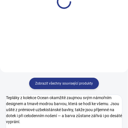
249 Kč
249 Kč
98
104
110
116
140
146
158
164
122
Zobrazit všechny související produkty
Tepláky z kolekce Ocean okamžitě zaujmou svým námořním
designem a tmavě modrou barvou, která se hodí ke všemu. Jsou
ušité z prémiové uzbekistánské bavlny, takže jsou příjemné na
dotek i při celodenním nošení — a barva zůstane zářivá i po desáté
vyprání.