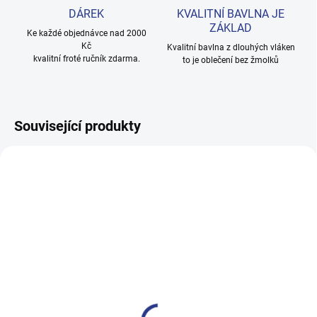
DÁREK
KVALITNÍ BAVLNA JE
ZÁKLAD
Ke každé objednávce nad 2000
Kč
Kvalitní bavlna z dlouhých vláken
kvalitní froté ručník zdarma.
to je oblečení bez žmolků
Související produkty
100% BAVLNA
100% BAVLNA
SKLADEM
SKLADE
(16 KS)
(3 KS
Chlapecké tričko s krátkým
Chlapecké tričko No Rules -
rukávem Bear - šedá/khaki
šedý melanž